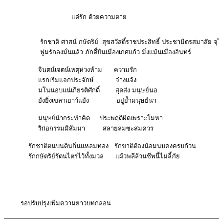
แด่รัก ด้วยความตาย
ร้กชาติ ศาสน์ กษัตริย์ สุขสวัสดิ์ราชประสิทธิ์ ประชามิตรสมาสัย 
ฟูมรักลงมั่นแล้ว ภักดื์ปิ่นเมืองเกศแก้ว มิ่งแม้นเมืองอินทร์
จินตน์เจตน์เหตุห่วงห้าม ความรัก
แรกเริ่มแจกประจักษ์ จ่างแจ้ง
มโนนอบแน่เกียรติศักดิ์ สุดส่ง มนุษย์นอ
ยังยิ่งเขลาเยาว์แยัง อยู่ย้ำมนุษย์นา
มนุษย์นำกระทำคิด ประพฤติผิดเพราะโมหา
ริก่อกรรมมิส้มมา สลายล่มซะสมควร
รักชาติตนบนดินถิ่นแหลมทอง รักขาติต้องน้อมนบคงครบถ้วน
รักกษัตริย์รัตนไตรไว้ทั้งมวล แผ้วพลีล้วนชีพนี้ไม่ลี้ภัย
รอปรับปรุงเพิ่มความยาวบทกลอน