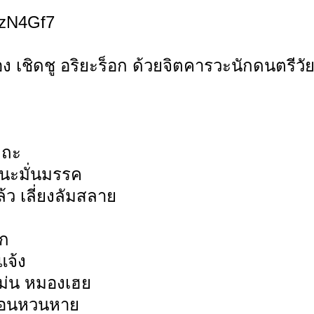
N4Gf7
ชู อริยะร็อก ด้วยจิตคารวะนักดนตรีวัยเยา
ถะ
ฒนะมั่นมรรค
 เลี่ยงลัมสลาย
ก
จ้ง
น หมองเฮย
นหวนหาย