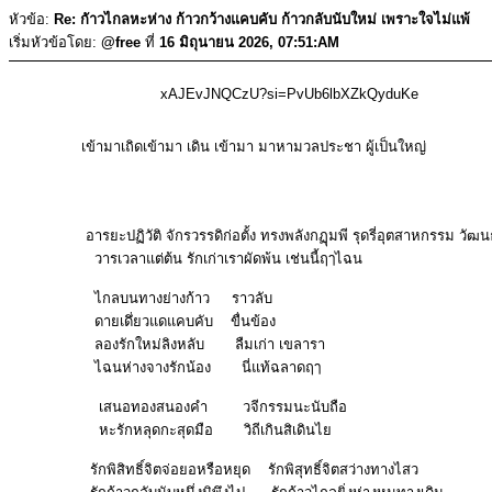
หัวข้อ:
Re: กัาวไกลหะห่าง ก้าวกว้างแคบคับ ก้าวกลับนับใหม่ เพราะใจไม่แพ้
เริ่มหัวข้อโดย:
@free
ที่
16 มิถุนายน 2026, 07:51:AM
xAJEvJNQCzU?si=PvUb6lbXZkQyduKe
เข้ามาเถิดเข้ามา เดิน เข้ามา มาหามวลประชา ผู้เป็นใหญ่
อารยะปฏิวัติ จักรวรรดิก่อตั้ง ทรงพลังกฏุมพี รุดรี่อุตสาหกรรม วัฒน
วารเวลาแต่ต้น รักเก่าเราผัดพ้น เช่นนี้ฤๅไฉน
ไกลบนทางย่างก้าว ราวลับ
ดายเดึ่ยวแดแคบคับ ขื่นข้อง
ลองรักใหม่ลิงหลับ ลืมเก่า เขลารา
ไฉนห่างจางรักน้อง นี่แท้ฉลาดฤๅ
เสนอทองสนองคำ วจีกรรมนะนับถือ
หะรักหลุดกะสุดมือ วิถีเกินสิเดินไย
รักพิสิทธิ์จิตจ่อยอหรือหยุด รักพิสุทธิ์จิตสว่างทางไสว