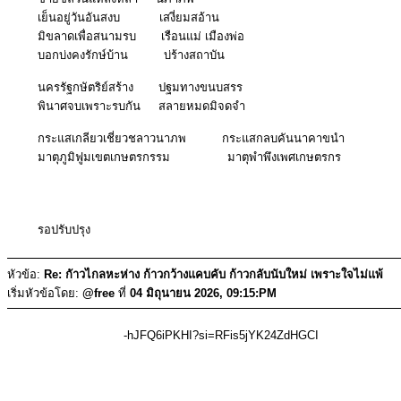
เย็นอยู่วันอันสงบ เสงี่ยมสอ้าน
มิขลาดเพื่อสนามรบ เรือนแม่ เมืองพ่อ
บอกบ่งคงรักษ์บ้าน บ่ร้างสถาบัน
นครรัฐกษัตริย์สร้าง ปฐมทางขนบสรร
พินาศจบเพราะรบกัน สลายหมดมิจดจำ
กระแสเกลียวเชี่ยวชลาวนาภพ กระแสกลบคันนาคาขนำ
มาตุภูมิฟูมเขตเกษตรกรรม มาตุพำพึงเพศเกษตรกร
รอปรับปรุง
หัวข้อ:
Re: กัาวไกลหะห่าง ก้าวกว้างแคบคับ ก้าวกลับนับใหม่ เพราะใจไม่แพ้
เริ่มหัวข้อโดย:
@free
ที่
04 มิถุนายน 2026, 09:15:PM
-hJFQ6iPKHI?si=RFis5jYK24ZdHGCI