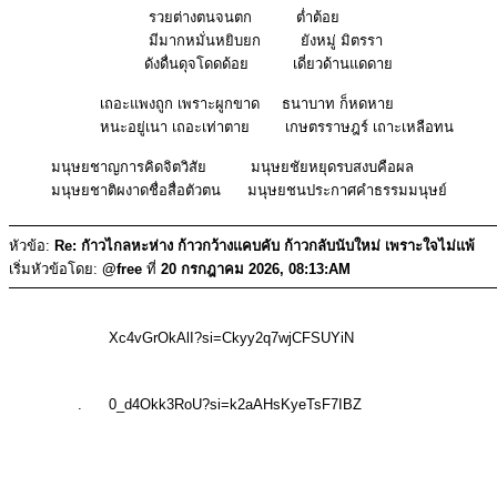
รวยต่างตนจนตก ต่ำต้อย
มีมากหมั่นหยิบยก ยังหมู่ มิตรรา
ดังดื่นดุจโดดด้อย เดี่ยวด้านแดดาย
เถอะแพงถูก เพราะผูกขาด ธนาบาท ก็หดหาย
หนะอยู่เนา เถอะเท่าตาย เกษตรราษฎร์ เถาะเหลือทน
มนุษยชาญการคิดจิตวิสัย มนุษยชัยหยุดรบสงบคือผล
มนุษยชาติผงาดชื่อสื่อตัวตน มนุษยชนประกาศคำธรรมมนุษย์
หัวข้อ:
Re: กัาวไกลหะห่าง ก้าวกว้างแคบคับ ก้าวกลับนับใหม่ เพราะใจไม่แพ้
เริ่มหัวข้อโดย:
@free
ที่
20 กรกฎาคม 2026, 08:13:AM
Xc4vGrOkAlI?si=Ckyy2q7wjCFSUYiN
. 0_d4Okk3RoU?si=k2aAHsKyeTsF7IBZ