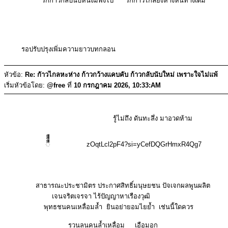
รักก้าวกลับนับหนึ่งมิพึงไป รักก้าวไกลยิ่งห่างหนทางเดิม
รอปรับปรุงเพิ่มความยาวบทกลอน
หัวข้อ:
Re: กัาวไกลหะห่าง ก้าวกว้างแคบคับ ก้าวกลับนับใหม่ เพราะใจไม่แพ้
เริ่มหัวข้อโดย:
@free
ที่
10 กรกฎาคม 2026, 10:33:AM
รู้ไม่ถึง ดันทะลึ่ง มาอวดห้าม
◌ืืืืื zOqtLcl2pF4?si=yCefDQGrHmxR4Qg7
สาธารณะประชามิตร ประกาศสิทธิ์มนุษยชน ปัจเจกผลพูนผล
เจนจริตเจรจา ไร้ปัญญาหาเรืองวุฒิ
พุทธชนคนเหลื่อมล้ำ ยินอย่ายอมไยย้ำ เช่นนี้ใดควร
รวนลนคนล้ำเหลื่อม เอือมอก