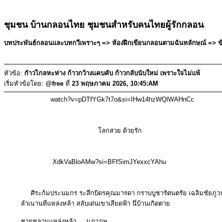
ชุมชน บ้านกลอนไทย ชุมชนสำหรับคนไทยผู้รักกลอน
บทประพันธ์กลอนและบทกวีเพราะๆ => ห้องฝึกเขียนกลอนตามฉันทลักษณ์ => ข้อ
หัวข้อ:
กัาวไกลหะห่าง ก้าวกว้างแคบคับ ก้าวกลับนับใหม่ เพราะใจไม่แพ้
เริ่มหัวข้อโดย:
@free
ที่
23 พฤษภาคม 2026, 10:45:AM
watch?v=pDTfYGk7t7o&si=IHw14hzWQlWAHnCc
โลกสวย ด้วยรัก
XdkVaBloAMw?si=BFfSimJYexxcYAhu
ศิระก้มประนมกร ระลึกบิดรคุณมารดา กราบบูชารัตนตรัย เฉลิมชัยภูว
ลำเนานทีแหล่งหล้า สลับเด่นเขาเสียดฟ้า นึ่บ้านเกิดตาย
ชายชลวนแหล่งหล้า นภาภพ