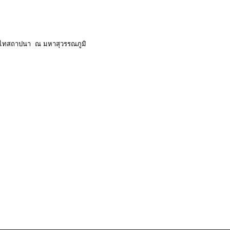
จุไทสถาปนา ณ มหาสุวรรณภูมิ