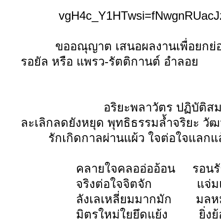
vgH4c_Y1HTwsi=fNwgnRUacJz
ขออณุญาต เสนอผลงานเพื่อยกย่อง เชิด
รอยัล หรือ แพรว-รัตติกานต์ อำลอย
อริยะพลาวัตร ปฏิบัติสม
ละเลิกลดยังหยุด พุทธิธรรมล้ำจริยะ วั
รักเกิดกาลผ่านแผ้ว ใจต่อใจแลกแล้ว
คลายใจคลออ่ออ้อน รอนรั
จริงต่อใจจิตจัก แจ่มแ
ลังเลเหลี่ยมมากมัก มลหม่
มิตรใหม่ใยยึดแย้ง ยิ่งย้อ