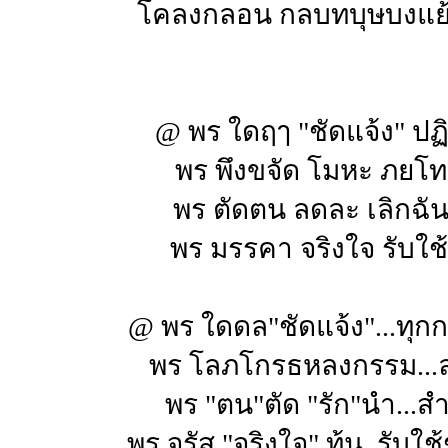
โคลงกลอน กลบทบุษบงแย
@ พร ใดฤๅ "ชัดแจ้ง" ปฏิบ
พร พึงขจัด โมหะ ภยโ
พร ตัดตน ลดละ เลิกฉั
พร มรรคา จริงใจ รับใช
@ พร ใดดล"ชัดแจ้ง"...ทุก
พร โลภโกรธหลงกรรม...
พร "ตน"ตัด "รัก"นำ...สำ
พร จรัส "จริงใจ" ท้น..รับใ