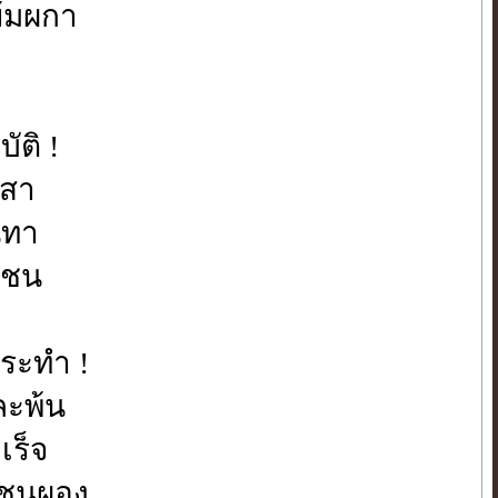
้มผกา
ัติ !
ทสา
นทา
้ชน
กระทำ !
ละพ้น
เร็จ
ช้ชนผอง