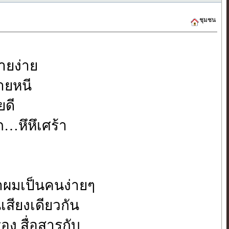
ชุมชน
ายง่าย
ายหนี
ยดี
ก…หึหึเศร้า
าผมเป็นคนง่ายๆ
สียงเดียวกัน
่อง สื่อสารกับ