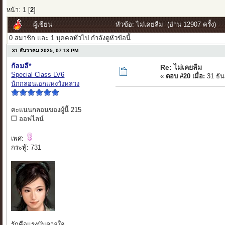
หน้า:
1
[
2
]
ผู้เขียน
หัวข้อ: ไม่เคยลืม (อ่าน 12907 ครั้ง)
0 สมาชิก และ 1 บุคคลทั่วไป กำลังดูหัวข้อนี้
31 ธันวาคม 2025, 07:18:PM
กัลมลี*
Re: ไม่เคยลืม
Special Class LV6
«
ตอบ #20 เมื่อ:
31 ธัน
นักกลอนเอกแห่งวังหลวง
คะแนนกลอนของผู้นี้ 215
ออฟไลน์
เพศ:
กระทู้: 731
รักคือแรงบันดาลใจ