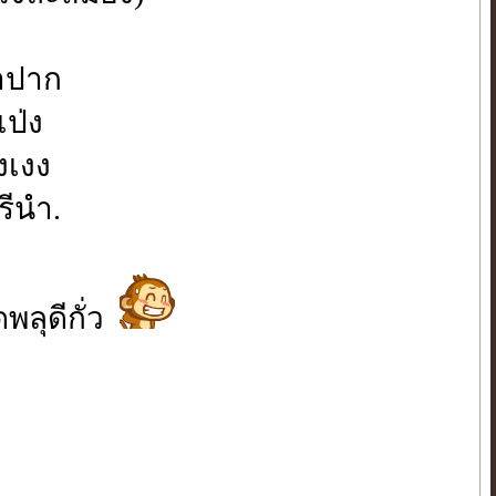
้าปาก
ป่ง
งเงง
รีนำ.
พลุดีกั่ว