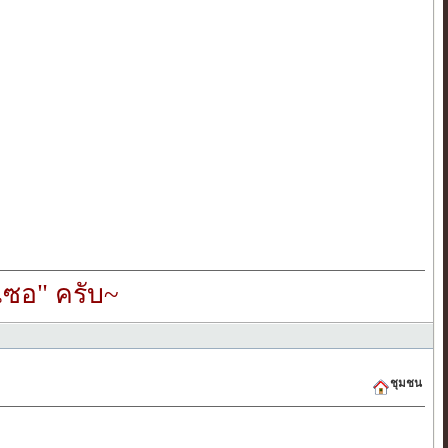
ซอ" ครับ~
ชุมชน