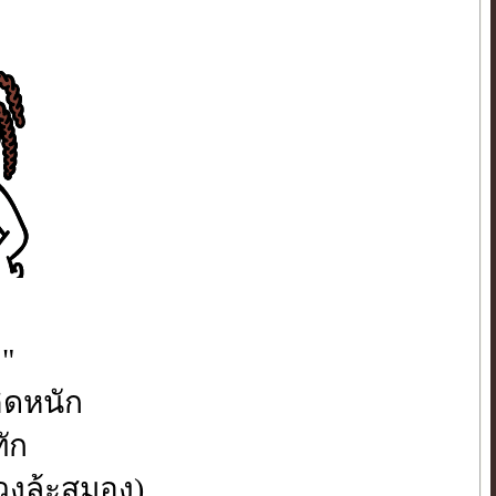
ว"
ิดหนัก
ัก
ลวงล้ะสมอง)