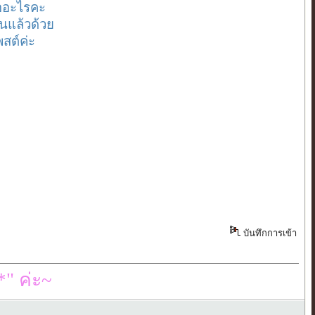
ืออะไรคะ
นแล้วด้วย
พสต์ค่ะ
บันทึกการเข้า
" ค่ะ~