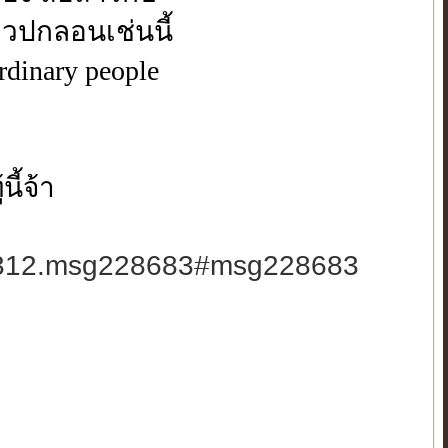
เวปกลอนเช่นนี้
dinary people
นี้จ้า
c=3312.msg228683#msg228683