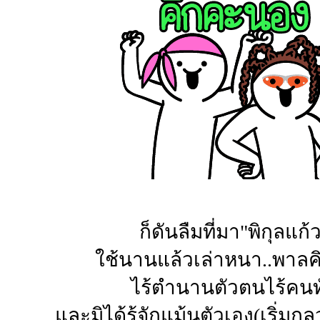
ก็ดันลืมที่มา"พิกุลแก้
ใช้นานแล้วเล่าหนา..พาลค
ไร้ตำนานตัวตนไร้คนท
และมิได้รู้จักแม้นตัวเอง(เริ่มก