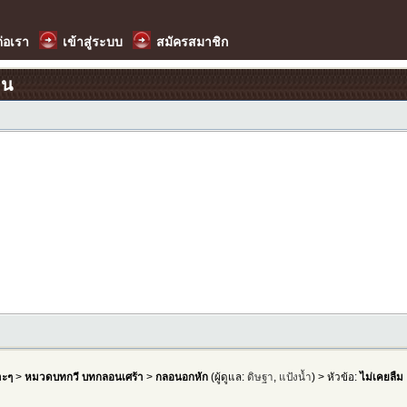
ต่อเรา
เข้าสู่ระบบ
สมัครสมาชิก
อน
าะๆ
>
หมวดบทกวี บทกลอนเศร้า
>
กลอนอกหัก
(ผู้ดูแล:
ดิษฐา
,
แป้งน้ำ
) > หัวข้อ:
ไม่เคยลืม