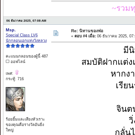
~รวมท
06 ธันวาคม 2025, 07:08:AM
Msp.
Re: นิทานของพ่อ
Special Class LV6
«
ตอบ #4 เมื่อ:
06 ธันวาคม 2025, 07
นักกลอนเอกแห่งวังหลวง
มี
คะแนนกลอนของผู้นี้ 487
สมบัติฝากแต่งเ
ออฟไลน์
หากงาน
เพศ:
กระทู้: 716
เรีย
จินต
ว
ร้อยยิ้มและเสียงหัวเราะ
ของคุณคือรางวัลอันยิ่ง
ใหญ่
กลั่