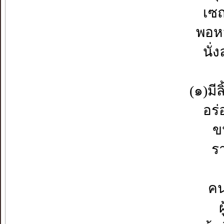
เซถ
พอหอ
นั่
(๑)มี
อร่
ข
ร
คนม
ผ