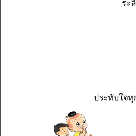
ระล
ประทับใจทุ