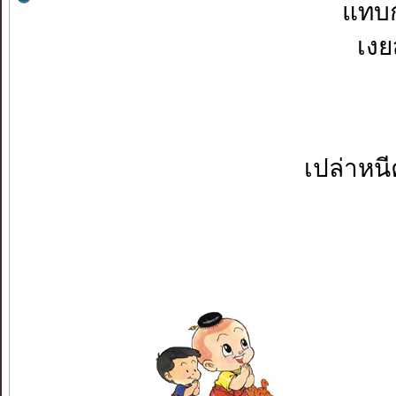
แทบก
เง
เปล่าหน