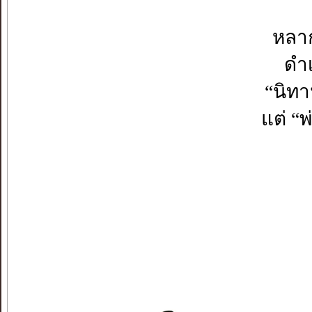
หลาก
ดำเ
“นิท
แต่ “