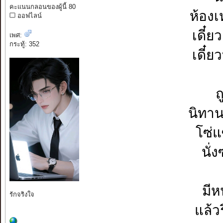
คะแนนกลอนของผู้นี้ 80
ห้องเ
ออฟไลน์
เดี๋ย
เพศ:
กระทู้: 352
เดี๋
ถ
นิทา
โซ่แ
นั่
มีห
รักจริงใจ
แล้