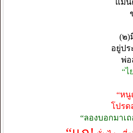
แม้น
(๒)
อยู่ป
พ่
“ไย
“หนู
โปรดส
“ลองบอกมาเถอ
“แก!