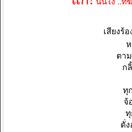
นั่นไง ..ที่
เสียงร้
ห
ตามด
กล
ทุ
จ้
ท
ดั่