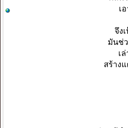
เอ
จึง
มันช่
เล
สร้างแ