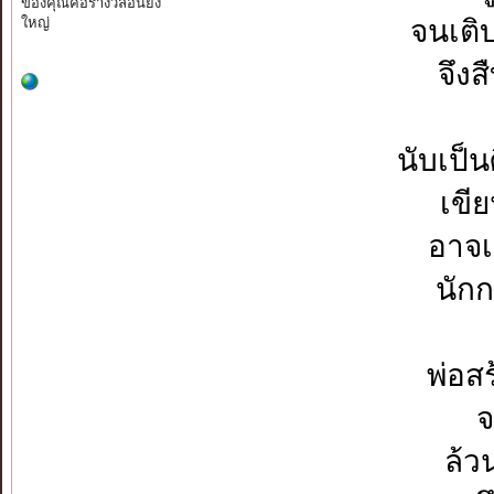
ของคุณคือรางวัลอันยิ่ง
ใหญ่
จนเติ
จึงส
นับเป็
เขี
อาจเ
นัก
พ่อส
จ
ล้ว