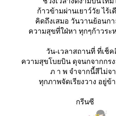
ช่วงเวลางดงามบนไทม์
ก้าวข้ามผ่านเยาว์วัย ไร้เ
คิดถึงเสมอ วันวานย้อนก
ความสุขที่ใฝ่หา ทุกๆก้าวระ
วัน-เวลาสถานที่ ที่เช็ค
ความสุขโบยบิน ดุจนกจากกรงส
ภ า พ จำจากนี้สีไม่จ
ทุกภาพจัดเรียงวาง อยู่ข้
กรีนซี