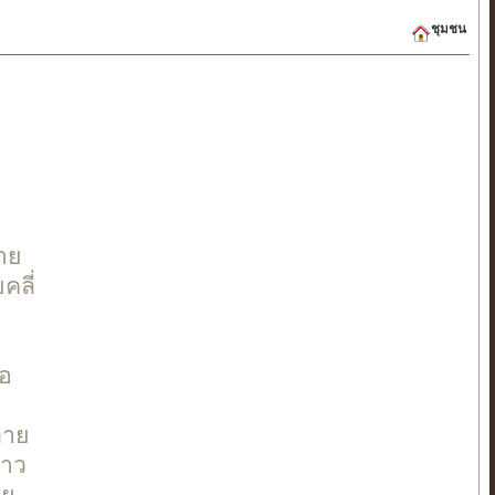
ชุมชน
าย
คลี่
ธอ
ลาย
ดาว