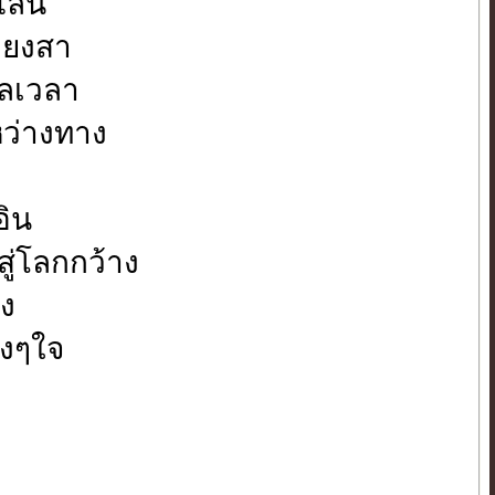
ไลน์
ดียงสา
าลเวลา
หว่างทาง
อิน
ู่โลกกว้าง
าง
างๆใจ