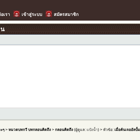
ต่อเรา
เข้าสู่ระบบ
สมัครสมาชิก
อน
าะๆ
>
หมวดบทกวี บทกลอนคิดถึง
>
กลอนคิดถึง
(ผู้ดูแล:
แป้งน้ำ
) > หัวข้อ:
เมื่อค้นเจออัลบั