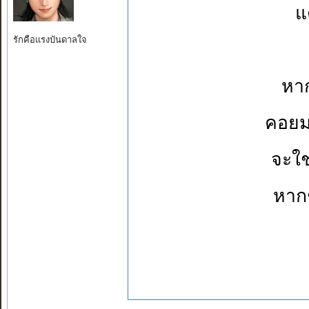
แ
รักคือแรงบันดาลใจ
หา
คอยม
จะใช
หากช