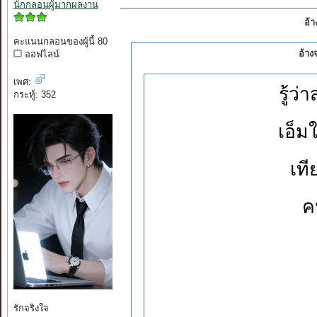
นักกลอนผู้มากผลงาน
อ้
คะแนนกลอนของผู้นี้ 80
อ้าง
ออฟไลน์
เพศ:
รู้ว
กระทู้: 352
เอ็ม
เที
ค
รักจริงใจ