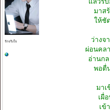
แล้วรี
มาสร
ให้ชั
ว่างจ
รักจริงใจ
ผ่อนคล
อ่านกล
พอตื่
มาเข
เผื
เข้