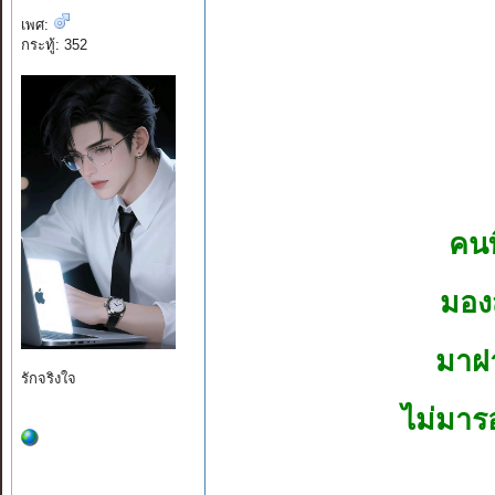
เพศ:
กระทู้: 352
คนท
มองส
มาฝ
รักจริงใจ
ไม่มาร