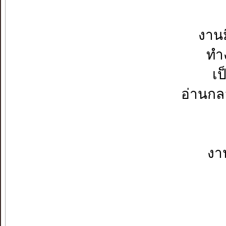
งานม
ทำ
เ
อ่านกล
งา