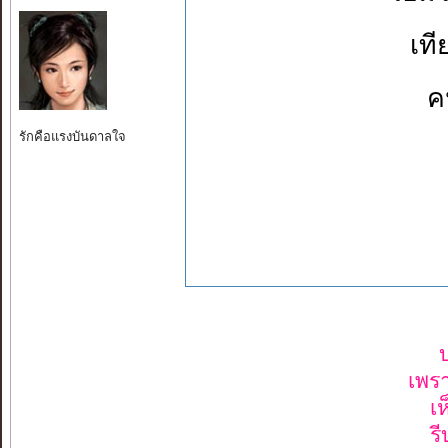
เที
ค
รักคือแรงบันดาลใจ
เพร
เ
ร