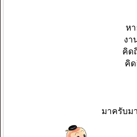
หาย
งาน
คิด
คิด
มาครับมา