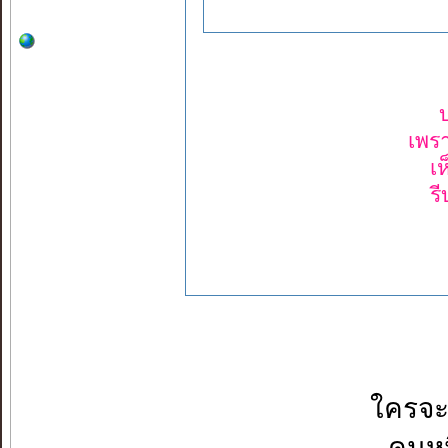
เพร
เ
ร
ใครจะ
คนหน