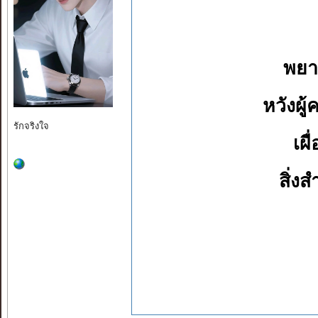
พยา
หวังผู้
รักจริงใจ
เผื
สิ่งส