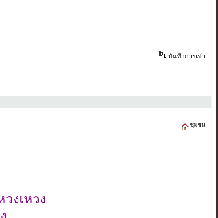
บันทึกการเข้า
ชุมชน
โหวงเหวง
กง