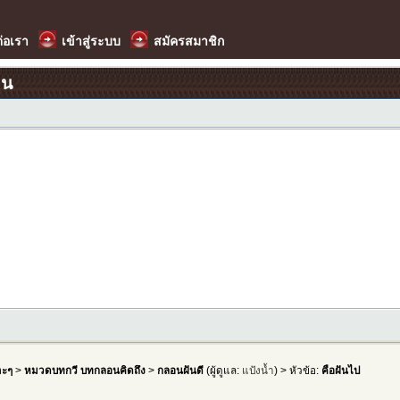
ต่อเรา
เข้าสู่ระบบ
สมัครสมาชิก
อน
าะๆ
>
หมวดบทกวี บทกลอนคิดถึง
>
กลอนฝันดี
(ผู้ดูแล:
แป้งน้ำ
) > หัวข้อ:
คือฝันไป