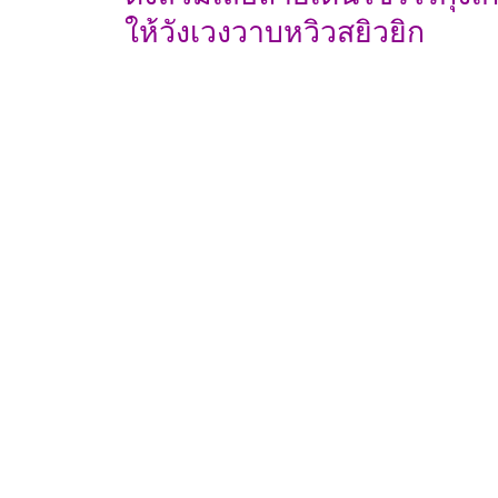
ให้วังเวงวาบหวิวสยิวยิก