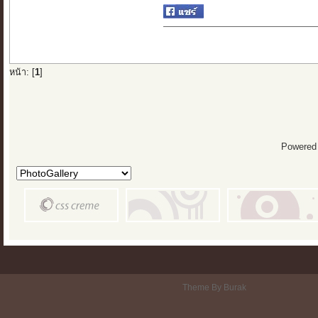
หน้า: [
1
]
Powered
Theme By Burak