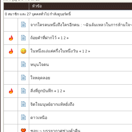
หัวข้อ
0 สมาชิก และ 27 บุคคลทั่วไป กำลังดูบอร์ดนี้
จากใครคนหนึ่งถึงใครอีกคน : ~ฉันล้มเหลวในการห้ามใจ
ถ้อยคำที่ฝากไว้
«
1
2
»
ในหนึ่งแง่แค่ครึ่งในหนึ่งวัน
«
1
2
»
หนุนใจตน
ใจหลุดลอย
สิ่งที่ถูกบันทึก
«
1
2
»
จิตใจมนุษย์ยากแท้หยั่งถึง
ดาวเหนือ
ชอบ ~ บรรยากาศช่วงค่ำคืน