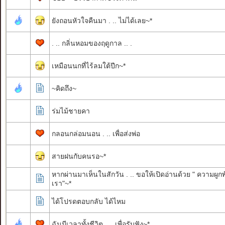
ยังถอนหัวใจคืนมา . .. ไม่ได้เลย~*
. .. กลิ่นหอมของฤดูกาล .. .
เหมือนนกที่ไร้ลมใต้ปีก~*
~คิดถึง~
ร่มไม้ชายคา
กลอนกล่อมนอน . .. เพื่อส่งพ่อ
สายฝนกับคนรอ~*
หากผ่านมาเห็นในสักวัน . .. ขอให้เปิดอ่านด้วย " ความผู
เรา"~*
ได้โปรดตอบกลับ ได้ไหม
ฉันมีเวลาทั้งชีวิต . .. เพื่อรับฟัง~*