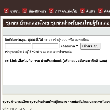
ชุมชน
ห้องสนทนา
ภาพตกแต่งเว็บ
ค้นหา
ติด
ชุมชน บ้านกลอนไทย ชุมชนสำหรับคนไทยผู้รักกล
ยินดีต้อนรับคุณ,
บุคคลทั่วไป
กรุณา
เข้าสู่ระบบ
หรือ
ลงทะเบียน
เข้าสู่ระบบด้วยชื่อผู้ใช้ รหัสผ่าน และระยะเวลาในเซสชั่น
กด Link เพื่อร่วมกิจกรรม ผ่านFacebook (หรือกดปุ่มสมัครสมาชิกด้านบน)
ชุมชน บ้านกลอนไทย ชุมชนสำหรับคนไทยผู้รักกลอน
>
บทประพันธ์กลอนและบทกวีเพรา
หน้า: [
1
]
2
3
4
5
...
25