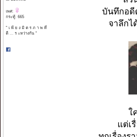
บันทึกอดี
เพศ:
กระทู้: 665
จาลึกไ
" เ พี ย ง มิ ต ร ภ า พ ที่
ดี … ร ะหว่างกัน "
ใ
แต่เร
ทุกเรื่องรา