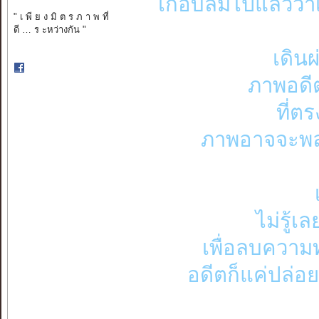
เกือบลืมไปแล้วว่า
" เ พี ย ง มิ ต ร ภ า พ ที่
ดี … ร ะหว่างกัน "
เดิน
ภาพอดี
ที่ตร
ภาพอาจจะพล่
ไม่รู้เ
เพื่อลบความทร
อดีตก็แค่ปล่อย