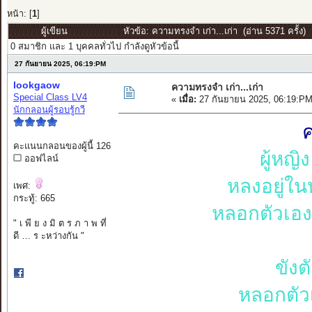
หน้า: [
1
]
ผู้เขียน
หัวข้อ: ความทรงจำ เก่า...เก่า (อ่าน 5371 ครั้ง)
0 สมาชิก และ 1 บุคคลทั่วไป กำลังดูหัวข้อนี้
27 กันยายน 2025, 06:19:PM
lookgaow
ความทรงจำ เก่า...เก่า
Special Class LV4
«
เมื่อ:
27 กันยายน 2025, 06:19:PM
นักกลอนผู้รอบรู้กวี
ค
คะแนนกลอนของผู้นี้ 126
ผู้หญิ
ออฟไลน์
หลงอยู่ใน
เพศ:
กระทู้: 665
หลอกตัวเอง
" เ พี ย ง มิ ต ร ภ า พ ที่
ดี … ร ะหว่างกัน "
ขังต
หลอกตัวเอ