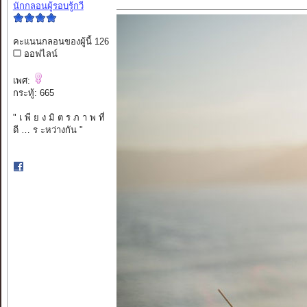
นักกลอนผู้รอบรู้กวี
คะแนนกลอนของผู้นี้ 126
ออฟไลน์
เพศ:
กระทู้: 665
" เ พี ย ง มิ ต ร ภ า พ ที่
ดี … ร ะหว่างกัน "