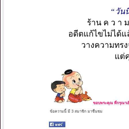
“วันน
ร้าน ค ว า ม
อดีตแก้ไขไม่ได้แ
วางความทรงจำ
แต่ค
ขอบพระคุณ ที่กรุณาเย
ข้อความนี้ มี 3 สมาชิก มาชื่นชม