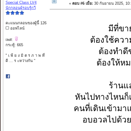
Special Class LV4
«
ตอบ #6 เมื่อ:
30 กันยายน 2025, 10
นักกลอนผู้รอบรู้กวี
คะแนนกลอนของผู้นี้ 126
มีที่
ออฟไลน์
ต้องใช้ควา
เพศ:
กระทู้: 665
ต้องทำดี
" เ พี ย ง มิ ต ร ภ า พ ที่
ต้องให้หม
ดี … ร ะหว่างกัน "
ร้านแล
หันไปทางไหนก็
คนที่เดินเข้าม
อบอวลไปด้วยค