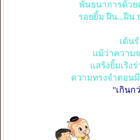
พันธนาการด้วยค
รอยยิ้ม ฝืน...ฝื
เต้นร
แม้ว่าความจร
แสร้งยิ้มเริงร
ความทรงจำตอนมีเ
"เกินกว