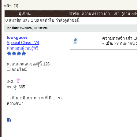
หน้า: [
1
]
ผู้เขียน
หัวข้อ: ความทรงจำ เก่า...เก่า (อ่าน 534
0 สมาชิก และ 1 บุคคลทั่วไป กำลังดูหัวข้อนี้
27 กันยายน 2025, 06:19:PM
lookgaow
ความทรงจำ เก่า...เ
Special Class LV4
«
เมื่อ:
27 กันยายน 
นักกลอนผู้รอบรู้กวี
คะแนนกลอนของผู้นี้ 126
ออฟไลน์
เพศ:
กระทู้: 665
" เ พี ย ง มิ ต ร ภ า พ ที่ ดี … ร ะ
หว่างกัน "