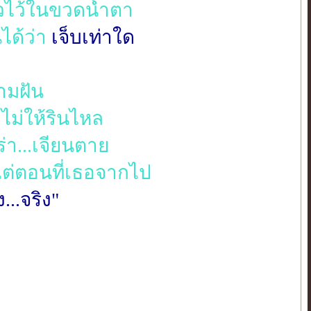
ัวไว้ในขวดน้ำตา
นได้ว่า
เจ็บเท่าใด
วามฝัน
.ไม่ให้รินไหล
ร่า...เจียนตาย
ต่ตอนที่เธอจากไป
...จริง"