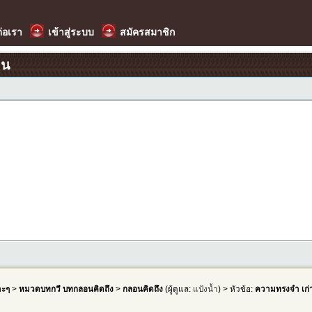
ต่อเรา
เข้าสู่ระบบ
สมัครสมาชิก
อน
าะๆ
>
หมวดบทกวี บทกลอนคิดถึง
>
กลอนคิดถึง
(ผู้ดูแล:
แป้งน้ำ
) > หัวข้อ:
ความทรงจำ เก่า.