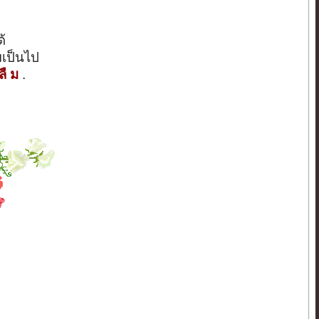
้
มเป็นไป
 ลื ม
.