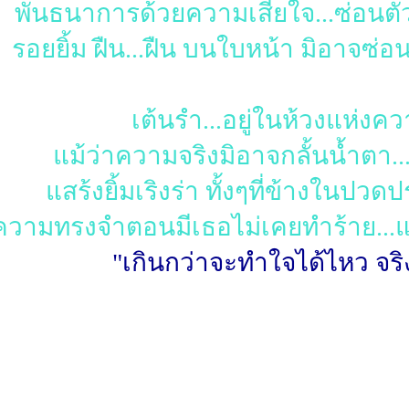
พันธนาการด้วยความเสียใจ...ซ่อนต
รอยยิ้ม ฝืน...ฝืน บนใบหน้า มิอาจซ่อ
เต้นรำ...อยู่ในห้วงแห่งค
แม้ว่าความจริงมิอาจกลั้นน้ำตา..
แสร้งยิ้มเริงร่า ทั้งๆที่ข้างในปวดป
ความทรงจำตอนมีเธอไม่เคยทำร้าย...แ
"เกินกว่าจะทำใจได้ไหว จริง