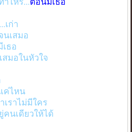
าไหร่...
ตอนมีเธอ
.เก่า
เจนเสมอ
ยมีเธอ
นเสมอในหัวใจ
า
ลแค่ไหน
่าเราไม่มีใคร
ู่คนเดียวให้ได้