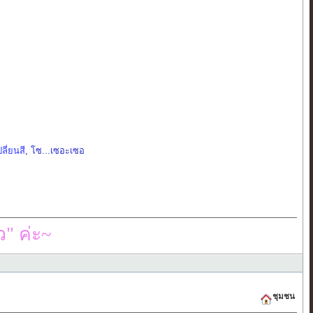
ลี่ยนสี
,
โซ...เซอะเซอ
" ค่ะ~
ชุมชน