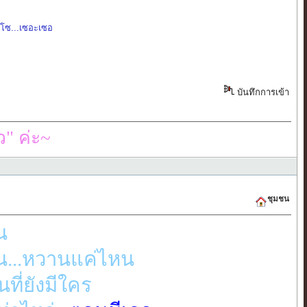
,
โซ...เซอะเซอ
บันทึกการเข้า
" ค่ะ~
ชุมชน
น
าน...หวานแค่ไหน
ที่ยังมีใคร