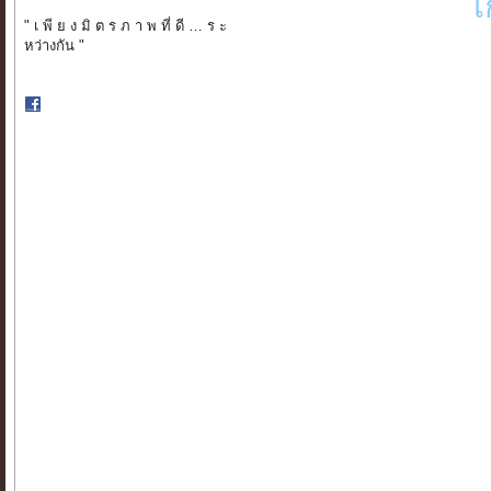
เ
" เ พี ย ง มิ ต ร ภ า พ ที่ ดี … ร ะ
หว่างกัน "