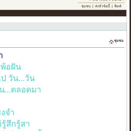
ชุมชน
|
ส่งหัวข้อนี้
|
พิมพ์
ชุมชน
า
เพ้อฝัน
 วัน...วัน
ั้น...ตลอดมา
รงจำ
้สึกรู้สา