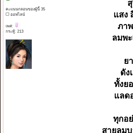
ส
คะแนนกลอนของผู้นี้ 35
แสง ส
ออฟไลน์
ภาพ
เพศ:
กระทู้: 213
ลมพะ
ยา
ดัง
ทั้ง
แลดอ
ทุกอย
สายลมบา