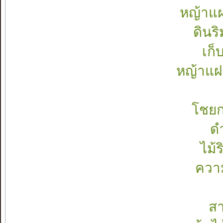
หญ้าแ
ดินร
เก็
หญ้าแฝ
โชยกล
ดำ
ไม้
ความ
สา