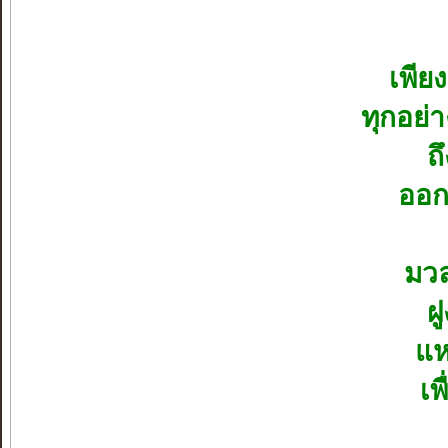
เพีย
ทุกอย่
ถ
ออก
มวล
ฝ
แห
เพ