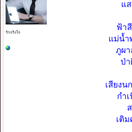
แส
ฟ้าส
รักจริงใจ
แม่น้ำ
ภูผา
ป่
เสียงน
กำเน
ส
เติ