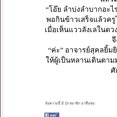
“โอ๊ย ลำบ่งลำบากอะไรกั
พอกินข้าวเสร็จแล้วครูไ
เมื่อเห็นแววลังเลในดว
จ
“ค่ะ” อาจารย์สุคลยิ้ม
ให้ผู้เป็นหลานเดินตา
ศั
ข้อความนี้ มี 10 สมาชิก มาชื่นชม