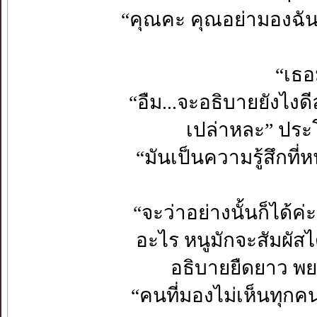
“คุณคะ คุณอย่ามองฉันกินส
“เธอม
“อืม...จะอธิบายยังไงดี
เปล่าหละ” ประ
“มันเป็นความรู้สึกที่
“จะว่าอย่างนั้นก็ได้ค
อะไร หนูมักจะสัมผัสไ
อธิบายยืดยาว พยา
“คนที่มองไม่เห็นทุกคน