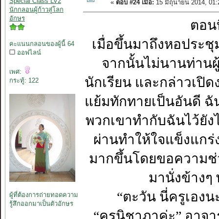
Special Class LV2
«
ตอบ #24 เมื่อ:
15 มิถุนายน 2014, 01
นักกลอนผู้ก้าวสู่โลก
อักษร
ตอนที่ 
เมื่อขึ้นมาถึงหอประชุม
คะแนนกลอนของผู้นี้ 64
ออฟไลน์
จากนั้นไม่นานท่าน
เพศ:
นักเรียน และกล่าวเปิด
กระทู้: 122
แย้มทักทายเป็นอันดี ฉ
พวกเขาทำกับฉันไว้ยังไ
ผ่านทำให้ใจแข็งแกร่
มากขึ้นโดยขอความช่วยเ
มานั่งข้างๆ
“ตะวัน นี่ครูเองน
ผู้ที่ต้องการถ่ายทอดความ
รู้สึกออกมาเป็นตัวอักษร
“ครูนิชาภาค่ะ” อาจาร