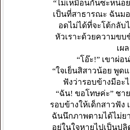
“ไม่เหมือนกันซะหน่อย นั
เป็นที่สาธารณะ ฉันมองไ
อดไม่ได้ที่จะโต้กลั
หัวเราะด้วยความขบขั
เผล
“โอ๊ะ!” เขาผ่อ
“ใจเย็นสิสาวน้อย พูด
ฟังว่ารอบข้างมีอะไร
“ฉัน! ขอโทษค่ะ” ชายห
รอบข้างให้เด็กสาวฟัง 
ฉันนึกภาพตามได้ไม่ยาก เ
อยู่ในใจหายไปเป็นปล