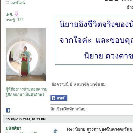
ออฟไลน์
อ้า
เพศ:
กระทู้: 122
นิยายอิงชีวิตจริงของ
จากใจค่ะ และขอบคุ
นิยาย ดวงตาข
ข้อความนี้ มี 9 สมาชิก มาชื่นชม
ผู้ที่ต้องการถ่ายทอดความ
รู้สึกออกมาเป็นตัวอักษร
นักเขียนฝึกหัด มนัสยา
15 มิถุนายน 2014, 01:23:PM
มนัสศิยา
Re: นิยาย ดวงตาของฉันดวงตะวันขอ