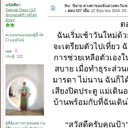
มนัสศิยา
Re: นิยาย ดวงตาของฉันดวงตะวันขอ
Special Class LV2
«
ตอบ #27 เมื่อ:
22 มิถุนายน 2014, 03
นักกลอนผู้ก้าวสู่โลก
อักษร
ตอนที
ฉันเริ่มเช้าวันใหม่ด
คะแนนกลอนของผู้นี้ 64
ออฟไลน์
จะเตรียมตัวไปเที่ยว ฉั
เพศ:
การช่วยเหลือตัวเองใน
กระทู้: 122
สบาย เมื่อทำธุระส่วน
มารดา ไม่นาน ฉันก็ไ
เสียงปิดประตู แม่เดิ
บ้านพร้อมกับที่ฉันเดิน
“สวัสดีครับคุณป้า
ผู้ที่ต้องการถ่ายทอดความ