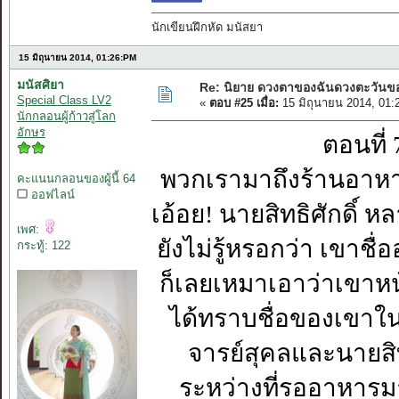
นักเขียนฝึกหัด มนัสยา
15 มิถุนายน 2014, 01:26:PM
มนัสศิยา
Re: นิยาย ดวงตาของฉันดวงตะวันของ
Special Class LV2
«
ตอบ #25 เมื่อ:
15 มิถุนายน 2014, 01:
นักกลอนผู้ก้าวสู่โลก
อักษร
ตอนที่ 7 ร
พวกเรามาถึงร้านอาหา
คะแนนกลอนของผู้นี้ 64
ออฟไลน์
เอ้อย! นายสิทธิศักดิ์ 
เพศ:
ยังไม่รู้หรอกว่า เขาชื่
กระทู้: 122
ก็เลยเหมาเอาว่าเขาหน้าจ
ได้ทราบชื่อของเขาในเ
จารย์สุคลและนายสิท
ระหว่างที่รออาหารม