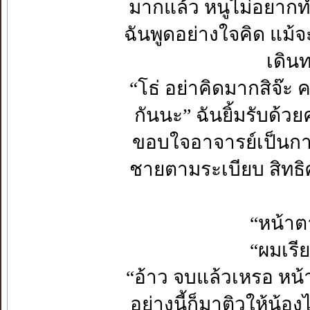
มากแล้ว หนูไม่อยากท
ฉันพูดอย่างใจคิด แม้จ
เดินท
“โธ่ อย่าคิดมากสิจ๊ะ ค
กันนะ” ฉันยิ้มรับด้ว
ขอบใจอาจารย์เป็นกา
ชายตามระเบียบ สิทธิศั
“หน้าตา
“ผมเรี
“อ้าว จบแล้วเหรอ หน้ายั
อย่างนี้ก็มาติวให้น้อ