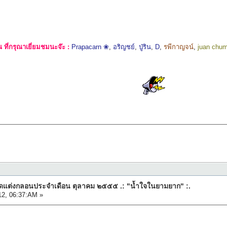
ที่กรุณาเยี่ยมชมนะจ๊ะ :
Prapacarn ❀
,
อริญชย์
,
ปู่ริน
,
D
,
รพีกาญจน์
,
juan chu
ดแต่งกลอนประจำเดือน ตุลาคม ๒๕๕๕ .: "น้ำใจในยามยาก" :.
12, 06:37:AM »