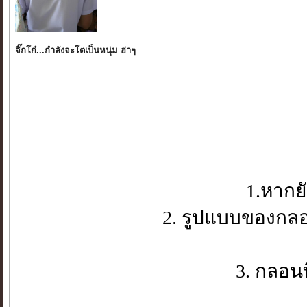
จิ๊กโก๋...กำลังจะโตเป็นหนุ่ม ฮ่าๆ
1.หากย
2. รูปแบบของกลอน
3. กลอนท