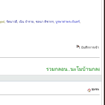
mpol
,
รัตนาวดี
,
เนิน จำราย
,
ชลนา ทิชากร
,
บูรพาท่าพระจันทร์
,
บันทึกการเข้า
รวมกลอน..นะโมบ้านกลอนไทย
ชุมชน