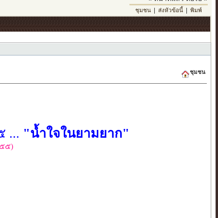
ชุมชน
|
ส่งหัวข้อนี้
|
พิมพ์
ชุมชน
 ...
"น้ำใจในยามยาก"
๕๕๕)