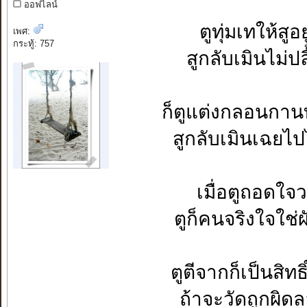
ออฟไลน์
ตูทุ่มเทให้ส
เพศ:
กระทู้: 757
สูกลับเมินไม่ป
ก็ตูแต่งกลอนกานท
สูกลับเมินเฉยไ
เมื่อตูถอดใจ
ตูก็คนจริงใจใช
ตูตีจากก็เป็นสิ
ถ้าจะวัดถูกผิด