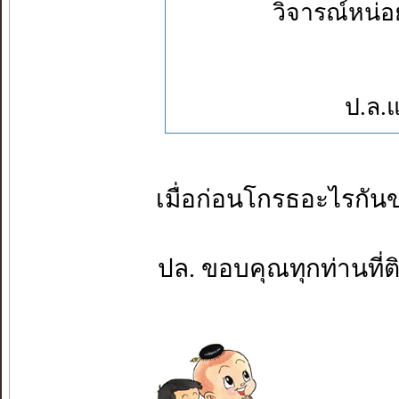
วิจารณ์หน่อย
ป.ล.
เมื่อก่อนโกรธอะไรกันขนา
ปล. ขอบคุณทุกท่านที่