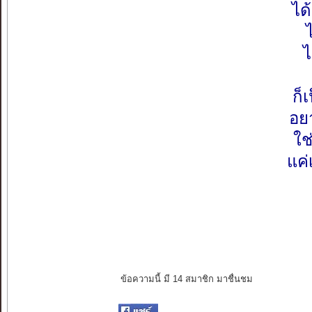
ได
ไ
ก็
อย
ใช
แค่
ข้อความนี้ มี 14 สมาชิก มาชื่นชม