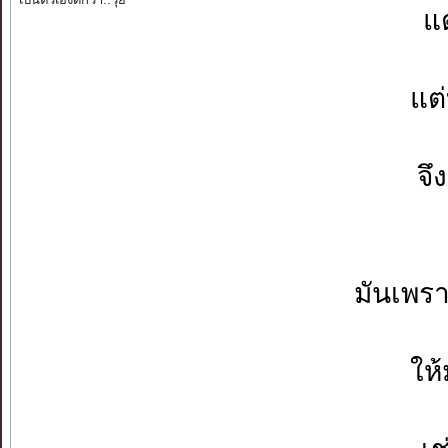
แต
แต
จึ
มันเพรา
ให้