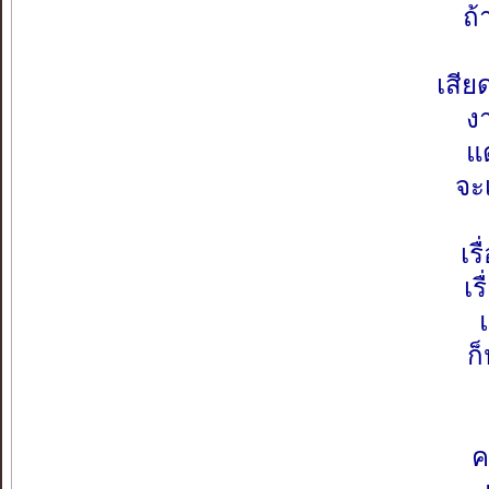
ถ้
เสี
ง
แ
จะ
เร
เร
ก
ค