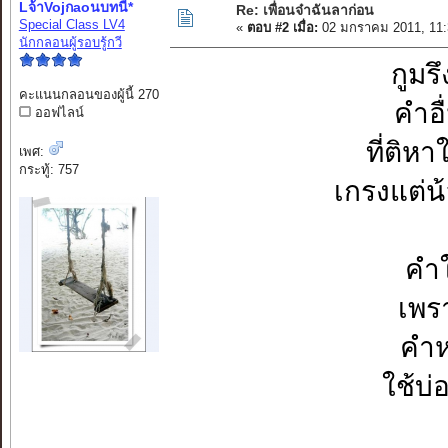
Lจ้าVojกaoนบทนี้*
Re: เพื่อนจ๋าฉันลาก่อน
Special Class LV4
«
ตอบ #2 เมื่อ:
02 มกราคม 2011, 11:
นักกลอนผู้รอบรู้กวี
กูมร
คะแนนกลอนของผู้นี้ 270
คำอ
ออฟไลน์
ที่ติห
เพศ:
กระทู้: 757
เกรงแต่น
คำ
เพร
คำห
ใช้บ่