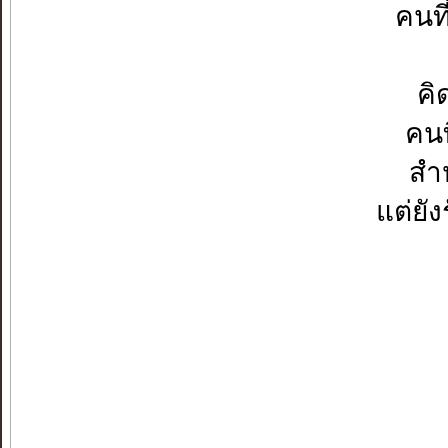
คนที
คิ
คนท
สำห
แต่ยัง