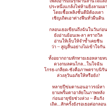
เพลิงอารมณ์รุกผ่านลานใจแล้ง
ประหนึ่งแกล้งไฟห้ามยิ่งลามเผ
โดยเชื้อเพลิงชั้นดีมิต้องเดา
เชิญเถิดเอาต่างฟืนทั่วผืนดิน
กลอนเธอเขียนถึงฉันในวันก่อ
ยังอ่านย้อนเพ-ลา คราถวิล
อ่านให้เจ็บให้จำซ้ำเคยชิน
ว่า ~ สูญสิ้นอย่างไม่เข้าใจกัน
ทั้งอยากถามทักทายเธอหลายห
ดวงกมลคนไกล...ในใจฉัน
โกรธ-เกลียด-ชังคือภาพตราบนิรัน
ล่วงลุวันอภัยให้หรือยัง?
หลายปีข่มตานอนอาวรณ์หา
ยามพริ้มตาอาลัยในภาพหลัง
ก่อนอายุขัยช่วงล่วง ~ คืนรัง
เถิด...สักครั้งยังรอเธอต่อกลอน