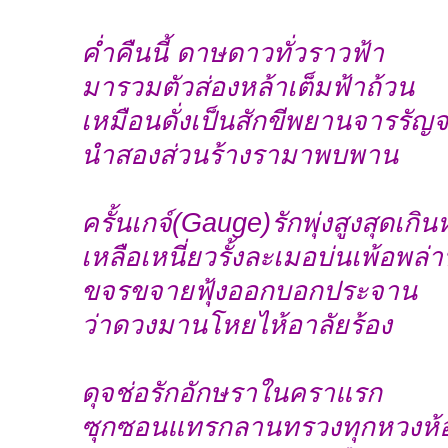
ค่ำคืนนี้ ดาษดาวทั่วราวฟ้า
มารวมตัวส่องหล้าเต็มฟ้าถ้วน
เหมือนดั่งเป็นสักขีพยานจารรัญ
นำสองส่วนร้างรามาพบพาน
ครั้นเกจ์(Gauge)รักพุ่งสูงสุดเกินห
เหลือเหนี่ยวรั้งละเมอบ่นเพ้อพล่
ขจรขจายฟุ้งออกบอกประจาน
ว่าดวงมานโหยไห้อาลัยร้อง
ดุจช่อรักอักษราในคราแรก
ซุกซอนแทรกลานทรวงทุกหวงห้