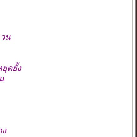
จวน
ยุดยั้ง
าน
อง