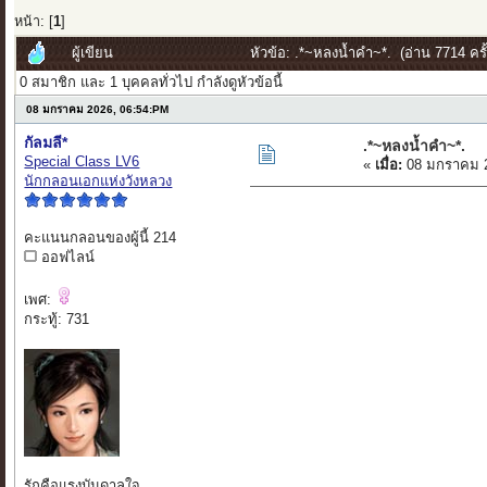
หน้า: [
1
]
ผู้เขียน
หัวข้อ: .*~หลงน้ำคำ~*. (อ่าน 7714 ครั้
0 สมาชิก และ 1 บุคคลทั่วไป กำลังดูหัวข้อนี้
08 มกราคม 2026, 06:54:PM
กัลมลี*
.*~หลงน้ำคำ~*.
Special Class LV6
«
เมื่อ:
08 มกราคม 2
นักกลอนเอกแห่งวังหลวง
คะแนนกลอนของผู้นี้ 214
ออฟไลน์
เพศ:
กระทู้: 731
รักคือแรงบันดาลใจ