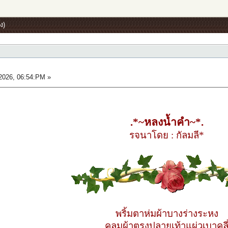
ง)
026, 06:54:PM »
.*~หลงน้ำคำ~*.
รจนาโดย : กัลมลี*
พริ้มตาห่มผ้าบางร่างระหง
คลุมผ้าตรงปลายเท้าแผ่วเบาคลี