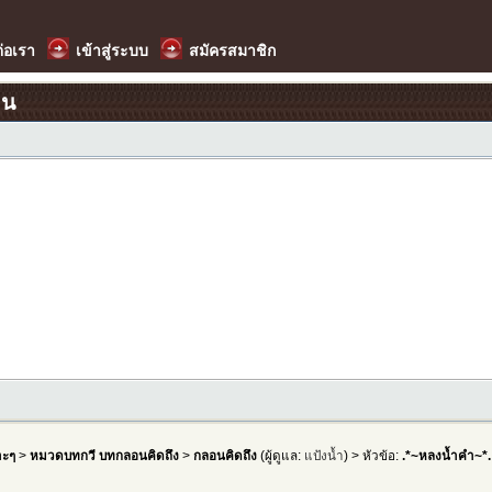
ต่อเรา
เข้าสู่ระบบ
สมัครสมาชิก
อน
าะๆ
>
หมวดบทกวี บทกลอนคิดถึง
>
กลอนคิดถึง
(ผู้ดูแล:
แป้งน้ำ
) > หัวข้อ:
.*~หลงน้ำคำ~*.