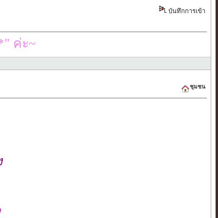
บันทึกการเข้า
" ค่ะ~
ชุมชน
ง
ล