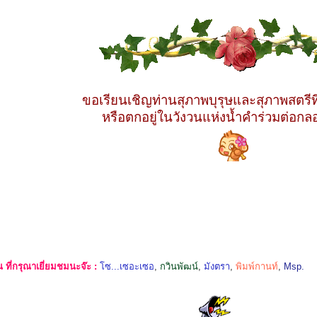
ขอเรียนเชิญท่านสุภาพบุรุษและสุภาพสตรีที
หรือตกอยู่ในวังวนแห่งน้ำคำร่วมต่อกล
ที่กรุณาเยี่ยมชมนะจ๊ะ :
โซ...เซอะเซอ
,
กวินพัฒน์
,
มังตรา
,
พิมพ์กานท์
,
Msp.