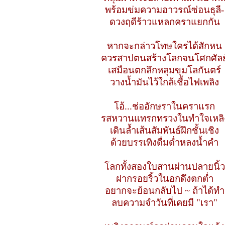
พร้อมข่มความอาวรณ์ซ่อนธุลี-
ดวงฤดีร้าวแหลกคราแยกกัน
หากจะกล่าวโทษใครได้สักหน
ควรสาปตนสร้างโลกจนโศกศัลย
เสมือนตกลึกหลุมขุมโลกันตร์
วางน้ำมันไว้ใกล้เชื้อไฟเพลิง
โอ้...ช่ออักษราในคราแรก
รสหวานแทรกทรวงในทำใจเหลิ
เดินล้ำเส้นสัมพันธ์ฝึกชั้นเชิง
ด้วยบรรเทิงดื่มด่ำหลงน้ำคำ
โลกทั้งสองใบสานผ่านปลายนิ้ว
ฝากรอยริ้วในอกดึงตกต่ำ
อยากจะย้อนกลับไป ~ ถ้าได้ทำ
ลบความจำวันที่เคยมี "เรา"