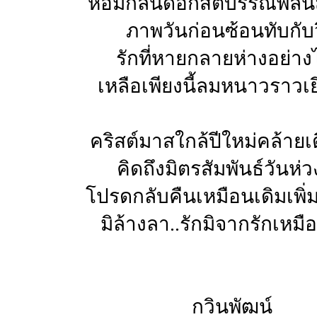
หอมกลิ่นดอกสัตบรรณพลัน
ภาพวันก่อนซ้อนทับกับว
รักที่หายกลายห่างอย่างไ
เหลือเพียงนี้ลมหนาวราวเ
คริสต์มาสใกล้ปีใหม่คล้ายเ
คิดถึงมิตรสัมพันธ์วันห่
โปรดกลับคืนเหมือนเดิมเพิ่
มิล้างลา..รักมิจากรักเหมื
กวินพัฒน์