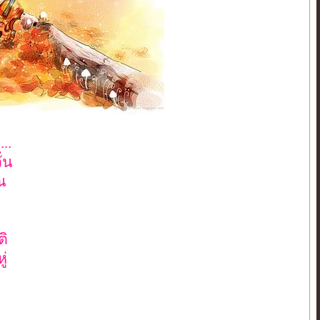
..
่น
ณ
ติ
่