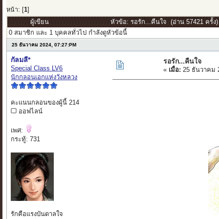
หน้า: [
1
]
ผู้เขียน
หัวข้อ: รอรัก...คืนใจ (อ่าน 57421 ครั้ง)
0 สมาชิก และ 1 บุคคลทั่วไป กำลังดูหัวข้อนี้
25 ธันวาคม 2024, 07:27:PM
กัลมลี*
รอรัก...คืนใจ
Special Class LV6
«
เมื่อ:
25 ธันวาคม 
นักกลอนเอกแห่งวังหลวง
คะแนนกลอนของผู้นี้ 214
ออฟไลน์
เพศ:
กระทู้: 731
รักคือแรงบันดาลใจ