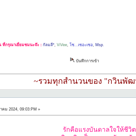
ที่กรุณาเยี่ยมชมนะจ๊ะ :
กัลมลี*
,
ViVee
,
โซ...เซอะเซอ
,
Msp.
บันทึกการเข้า
~รวมทุกสำนวนของ "กวินพัฒน
วาคม 2024, 09:03:PM »
รักคือแรงบันดาลใจให้ชีวิ