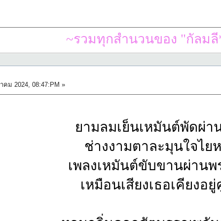
~รวมทุกสำนวนของ "กัลมลี*
วาคม 2024, 08:47:PM »
ยามลมเย็นเหมันต์พัดผ่า
ช่างงามตาละมุนใจไยหด
เพลงเหมันต์ขับขานผ่านพร
เหมือนเสียงเธอเคียงอยู่คู