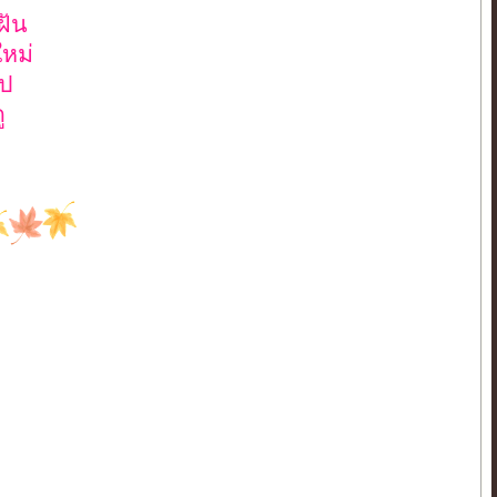
ฝัน
หม่
ไป
ู