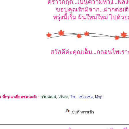
คราวิกฤติ...เป็นความหวัง...พลัง
ขอบคุณรักมิจาก...ฝากต่อเต
พรุ่งนี้เริ่ม ฝันใหม่ใหม่ ไปด้วย
สวัสดีค่ะคุณเอ็ม...กลอนไพเรา
ที่กรุณาเยี่ยมชมนะจ๊ะ :
กวินพัฒน์
,
ViVee
,
โซ...เซอะเซอ
,
Msp.
บันทึกการเข้า