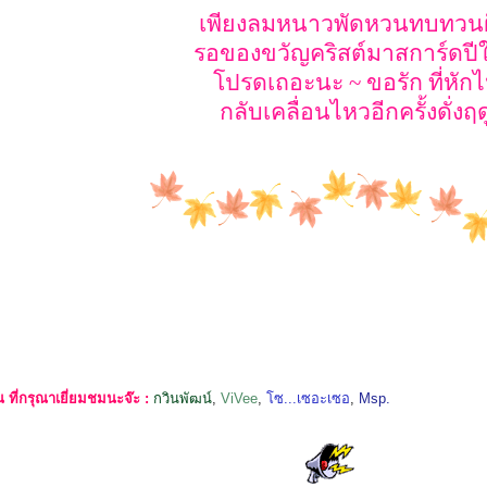
เพียงลมหนาวพัดหวนทบทวน
รอของขวัญคริสต์มาสการ์ดปีใ
โปรดเถอะนะ ~ ขอรัก ที่หัก
กลับเคลื่อนไหวอีกครั้งดั่งฤด
ที่กรุณาเยี่ยมชมนะจ๊ะ :
กวินพัฒน์
,
ViVee
,
โซ...เซอะเซอ
,
Msp.