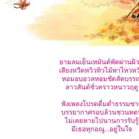
ยามลมเย็นเหมันต์พัดผ่านผิว.
เสียงหวีดหวิวทิวไม้พาไหวหวั
หอมอบอวลหอมชัดสัตบรร
ลาวสันต์ชั่วคราวหนาวฤดู
ฟังเพลงโปรดดื่มด่ำธรรมชา
บรรยากาศรอบล้วนชวนหดหู
ไม่เคยหายไปนานการรับรู้
มีเธอทุกอณู...อยู่ในใจ