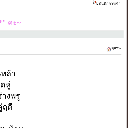
บันทึกการเข้า
" ค่ะ~
ชุมชน
นหล้า
หู่
่างพรู
่ฤดี