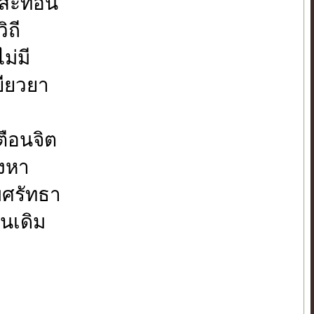
สะท้อน
ิถี
ม่มี
ยียวยา
ตือนจิต
วงหา
มศรัทธา
อนเดิม