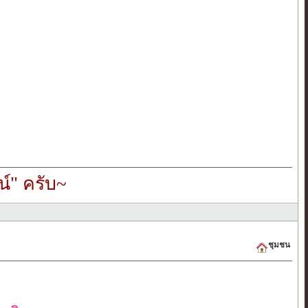
์" ครับ~
ชุมชน
ต