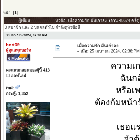
หน้า: [
1
]
ผู้เขียน
หัวข้อ: เมื่อความรัก มันเก่าลง (อ่าน 48674 ครั้ง)
0 สมาชิก และ 2 บุคคลทั่วไป กำลังดูหัวข้อนี้
25 เมษายน 2024, 02:38:PM
hort39
เมื่อความรัก มันเก่าลง
ผู้ดูแลทุกบอร์ด
«
เมื่อ:
25 เมษายน 2024, 02:38:PM
ความเก
คะแนนกลอนของผู้นี้ 413
ฉันก
ออฟไลน์
หรือเ
เพศ:
กระทู้: 1,352
ต้องก้มหน้า
เธอแร
จำต