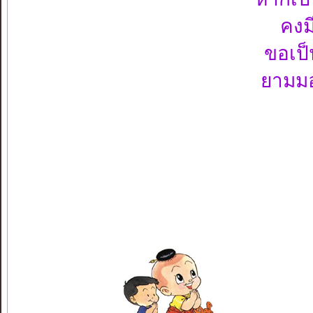
คงม
ขอเป็
ยามมอ