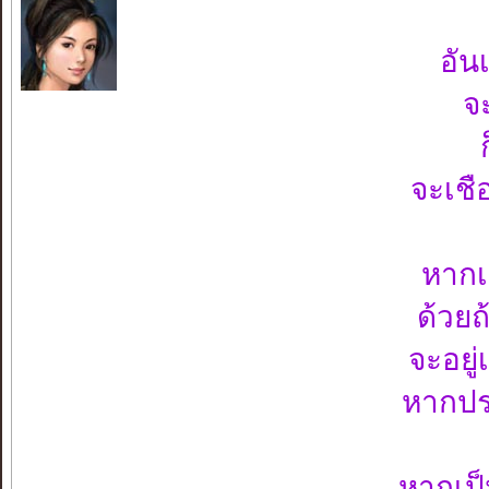
อัน
จ
จะเชื
หากเ
ด้วย
จะอยู่
หากปร
หากเป็