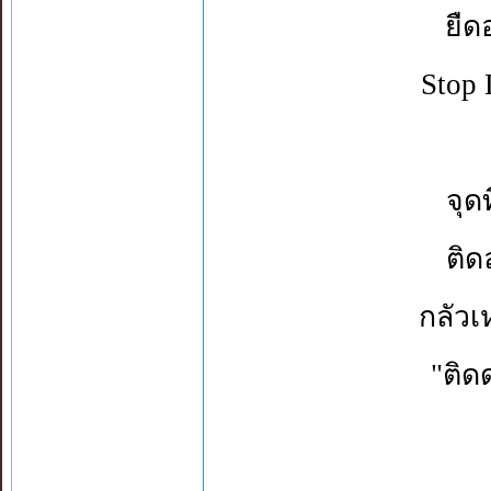
ยืด
Stop
จุด
ติด
กลัวเ
"ติด