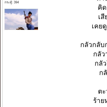
กระทู้: 394
คิด
เส
เคยดู
กลัวกลับ
กลัว
กลั
กล
ตะว
ร้ายห