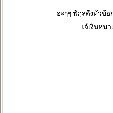
อ่ะๆๆ พิกุลดึงหัวข้อ
เจ้เงินหนา