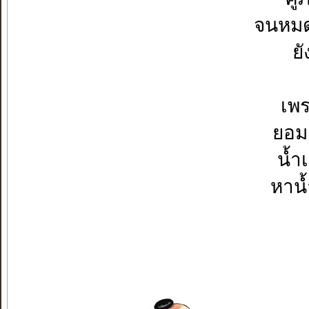
จนหมด
ยั
เพร
ยอม
น้ำ
หาน้