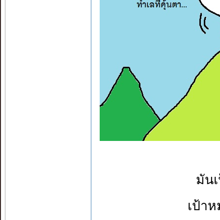
มันเ
เป้าห