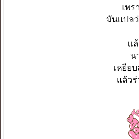
เพรา
มันแปลว่
แล้
น
เหยียบ
แล้วร่