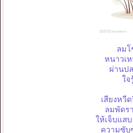
ลมโช
หนาวเหน
ผ่านปล
ใจร
เสียงหวี
ลมพัดราว
ให้เจ็บแส
ความซับซ