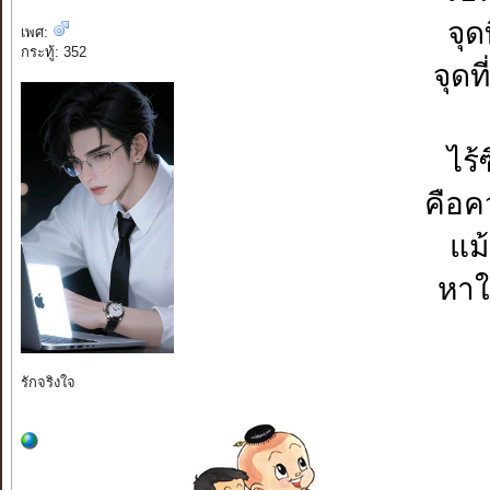
จุด
เพศ:
กระทู้: 352
จุดท
ไร้
คือค
แม้
หาใ
รักจริงใจ