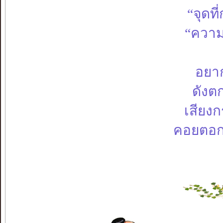
“จุดท
“ความ
อยาก
ดังต
เสียงก
คอยตอกย