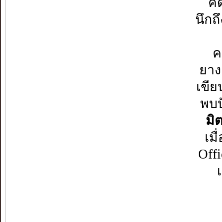
คิ
นึกถ
ค
ยาง
เขี
พบป
มิ
เม
Offi