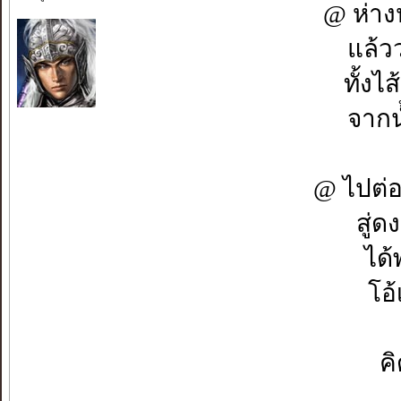
@ ห่าง
แล้ว
ทั้งไ
จากน
@ ไปต่อเน
สู่ด
ได้
โอ้
คิ