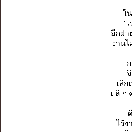
ใน
"เ
อีกฝ่
งานไม
ก
จ
เลิก
เ ลิ ก
ค
ไร้ง