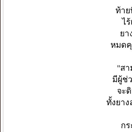
ท้ายท
ไร
ยา
หมดค
"สาม
มีผู้
จะด
ทั้งยา
กร