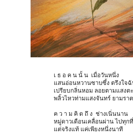
เ ธ อ ค น นั้ น เมื่อวันหนึ่ง
แสนอ่อนหวานซาบซึ้ง ตรึงใจฉ
เปรียบกลิ่นหอม ลอยตามแสงตะ
พลิ้วไหวท่ามแสงจันทร์ ยามราต
ค ว า ม คิ ด ถึ ง ช่างเนิ่นนาน
หมู่ดาวเดือนเคลื่อนผ่าน ไปทุกที
แต่จริงแท้ แค่เพียงหนึ่งนาที