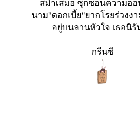
สม่ำเสมอ ซุกซ่อนความอ่
นาม"ดอกเบี้ย"ยากโรยร่วงงา
อยู่บนลานหัวใจ เธอนิรั
กรีนซี