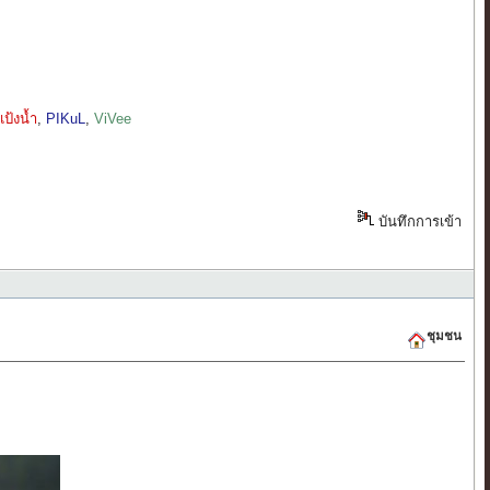
แป้งน้ำ
,
PIKuL
,
ViVee
บันทึกการเข้า
ชุมชน