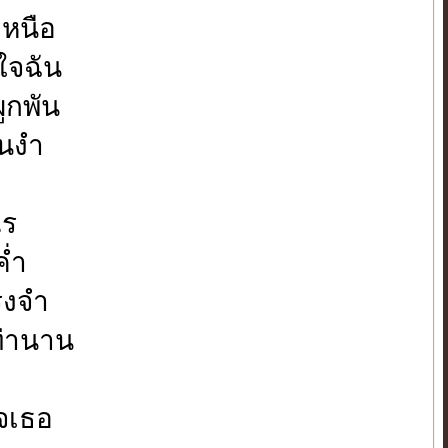
เหนือ
อใจฉัน
ูกพัน
อนงำ
ไร
ค่ำ
รงจำ
เท่านาน
จเธอ