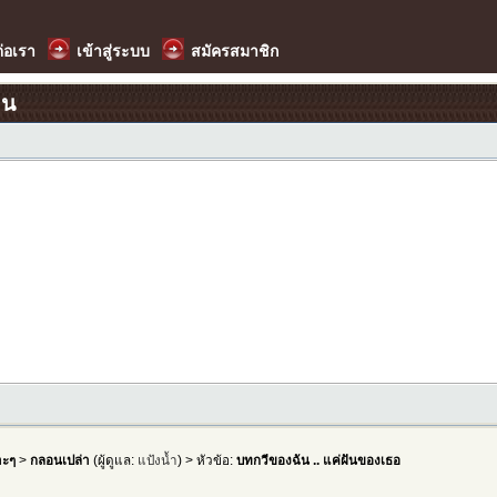
ต่อเรา
เข้าสู่ระบบ
สมัครสมาชิก
อน
าะๆ
>
กลอนเปล่า
(ผู้ดูแล:
แป้งน้ำ
) > หัวข้อ:
บทกวีของฉัน .. แค่ฝันของเธอ