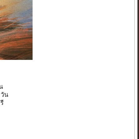
ัน
วัน
รี
่