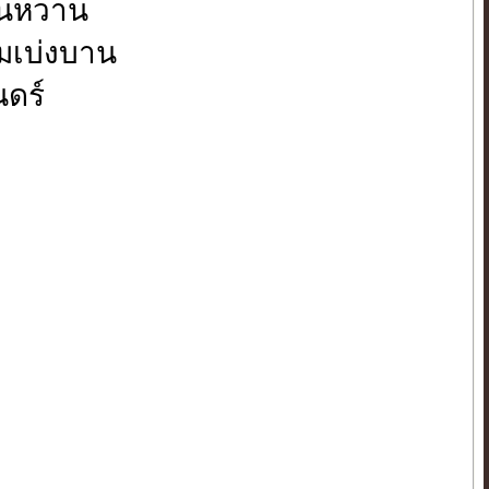
อนหวาน
มเบ่งบาน
นดร์