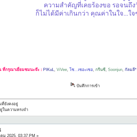
ความสำคัญที่เคยร้องขอ รอจนถึง
ก็ไม่ได้มีค่าเกินกว่า คุณค่าในใจ...ใ
ที่กรุณาเยี่ยมชมนะจ๊ะ :
PIKuL
,
ViVee
,
โซ...เซอะเซอ
,
กรีนซี
,
Soonjun
,
กัลมลี*
บันทึกการเข้า
ที่ยังคงอยู่
ทึกอยู่ในความทรงจำ
้
าคม 2025, 03:37:PM »