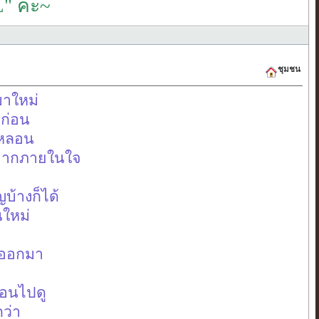
" ค่ะ~
ชุมชน
นมาใหม่
งก่อน
กหลอน
นจากภายในใจ
บ้างก็ได้
นใหม่
นออกมา
้อนไปดู
กว่า