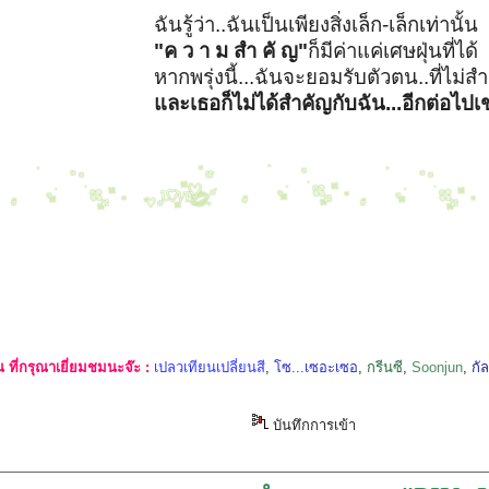
ฉันรู้ว่า..ฉันเป็นเพียงสิ่งเล็ก-เล็กเท่านั้น
"ค ว า ม สำ คั ญ"
ก็มีค่าแค่เศษฝุ่นที่ได้
หากพรุ่งนี้...ฉันจะยอมรับตัวตน..ที่ไม่
และเธอก็ไม่ได้สำคัญกับฉัน...อีกต่อไปเ
ที่กรุณาเยี่ยมชมนะจ๊ะ :
เปลวเทียนเปลี่ยนสี
,
โซ...เซอะเซอ
,
กรีนซี
,
Soonjun
,
กั
บันทึกการเข้า