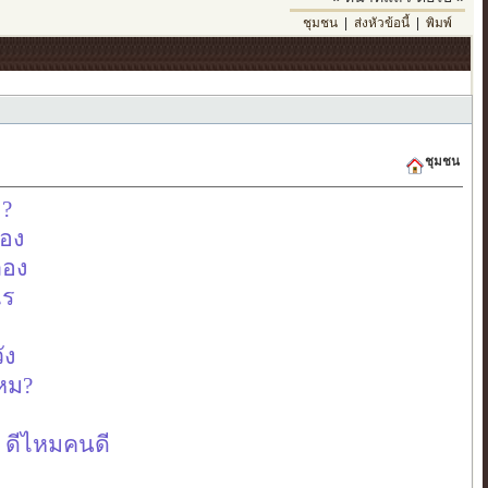
ชุมชน
|
ส่งหัวข้อนี้
|
พิมพ์
ชุมชน
ม?
่อง
ลอง
ไร
ัง
ไหม?
ป
้ง ดีไหมคนดี