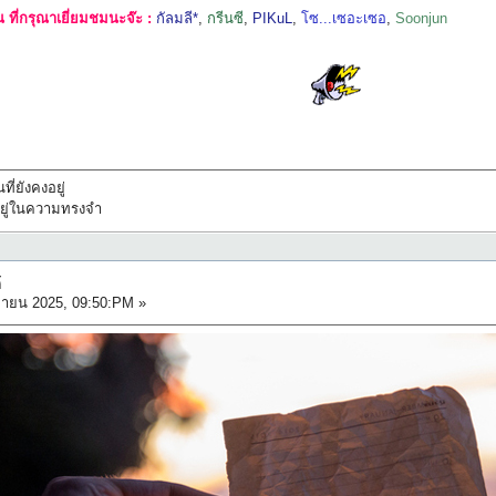
ที่กรุณาเยี่ยมชมนะจ๊ะ :
กัลมลี*
,
กรีนซี
,
PIKuL
,
โซ...เซอะเซอ
,
Soonjun
ที่ยังคงอยู่
ทึกอยู่ในความทรงจำ
้
ยายน 2025, 09:50:PM »