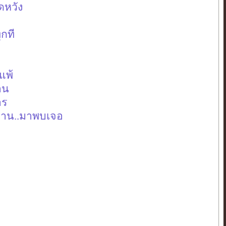
ดหวัง
ุกที
แพ้
าน
าร
ญผ่าน..มาพบเจอ