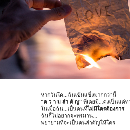
หากวันใด...ฉันเข้มแข็งมากกว่านี้
"ค ว า ม สำ คั ญ"
ที่เคยมี...คงเป็นแค่
ในเมื่อฉัน...เป็นคนที่
ไม่มีใครต้องการ
ฉันก็ไม่อยากจะทรมาน...
พยายามที่จะเป็นคนสำคัญให้ใคร