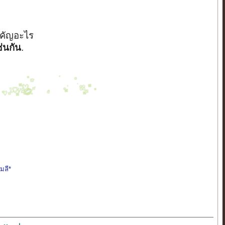
สำคัญอะไร
ช่นกัน
.
ลมลี*