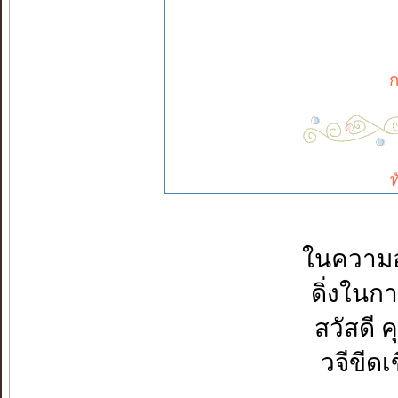
ก
ท
ในความอ่
ดิ่งในก
สวัสดี 
วจีขีด