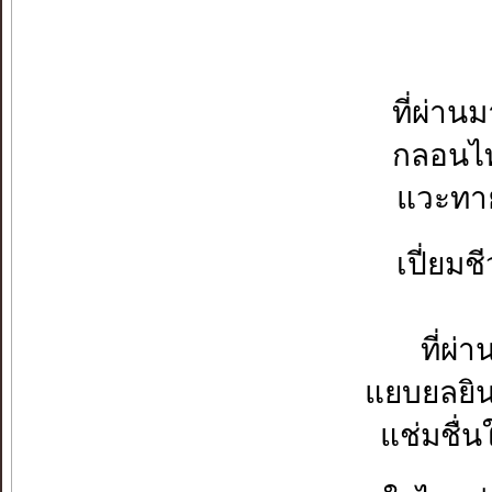
ที่ผ่าน
กลอนไท
แวะทาย
เปี่ยมช
ที่ผ่า
แยบยลยิน.
แช่มชื่น