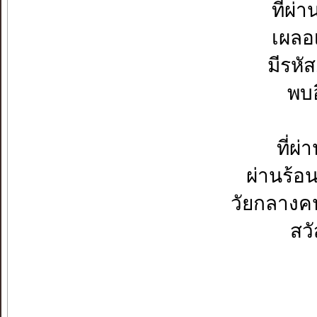
ที่ผ่า
เผลอเ
มีรหัส
พบอ
ที่ผ
ผ่านร้อ
วัยกลางคน
สวั