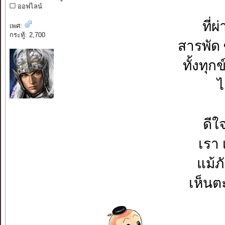
ออฟไลน์
ที่
เพศ:
กระทู้: 2,700
สารพัด 
ทั้งทุก
ไ
ดีใ
เรา 
แม้ภั
เห็นต