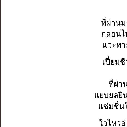
ที่ผ่าน
กลอนไท
แวะทาย
เปี่ยมช
ที่ผ่า
แยบยลยิน.
แช่มชื่น
ใจไหวอ่อ