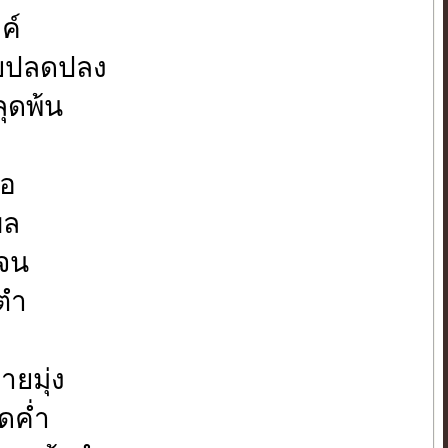
ค์
อยปลดปลง
ลุดพ้น
้อ
ผล
าจน
ตำ
ยมุ่ง
จดค่ำ