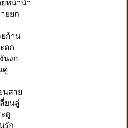
อยหน้านำ
ยฝายยก
วยก้าน
ระดก
งันงก
นคู
่ยนสาย
่ยนลู่
ะตู
นรัก