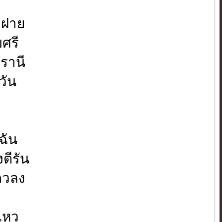
มฝาย
ขศรี
รานี
วัน
ก
ฉัน
ตีรัน
ถวลง
อไหว