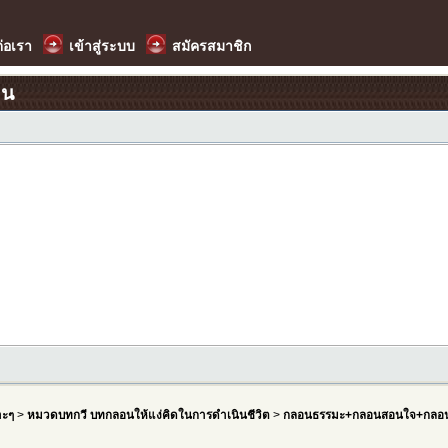
ต่อเรา
เข้าสู่ระบบ
สมัครสมาชิก
อน
าะๆ
>
หมวดบทกวี บทกลอนให้แง่คิดในการดำเนินชีวิต
>
กลอนธรรมะ+กลอนสอนใจ+กลอน