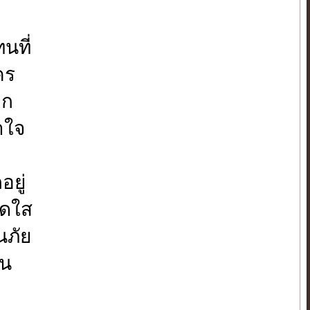
นที่
คร
ัก
ำใจ
ยู่
สดใส
นภัย
ัน