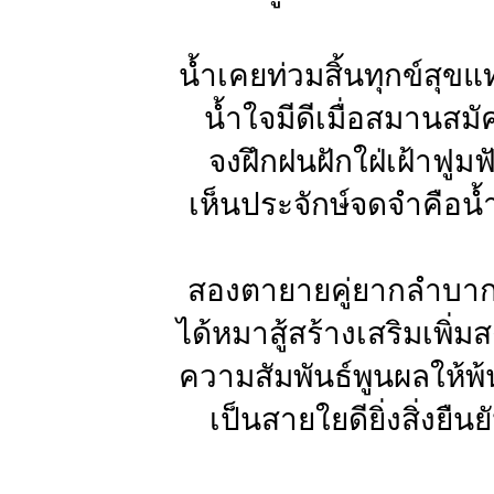
น้ำเคยท่วมสิ้นทุกข์สุขแท
น้ำใจมีดีเมื่อสมานสมั
จงฝึกฝนฝักใฝ่เฝ้าฟูมฟ
เห็นประจักษ์จดจำคือน้
สองตายายคู่ยากลำบากอ
ได้หมาสู้สร้างเสริมเพิ่ม
ความสัมพันธ์พูนผลให้พ้
เป็นสายใยดียิ่งสิ่งยืนย