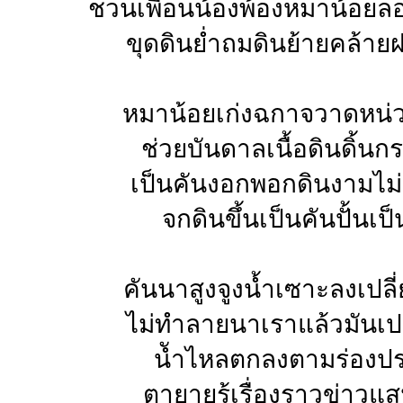
ชวนเพื่อนน้องพ้องหมาน้อยล
ขุดดินย่ำถมดินย้ายคล้า
หมาน้อยเก่งฉกาจวาดหน่
ช่วยบันดาลเนื้อดินดิ้นก
เป็นคันงอกพอกดินงามไม่
จกดินขึ้นเป็นคันปั้นเป็
คันนาสูงจูงน้ำเซาะลงเปลี
ไม่ทำลายนาเราแล้วมันเปลี
นัำไหลตกลงตามร่องปร
ตายายรู้เรื่องราวข่าวแส