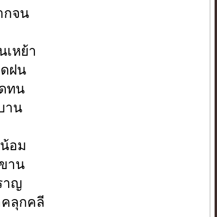
ากจน
อนเหย้า
แดดฝน
อดทน
งบาน
บน้อม
ับขาน
ำราญ
คลุกคลี