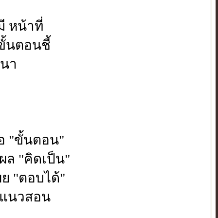
ี หน้าที่
 ขั้นตอนชี้
นนา
อ "ขั้นตอน"
ล "คิดเป็น"
ผย "ตอบได้"
จ้งแนวสอน