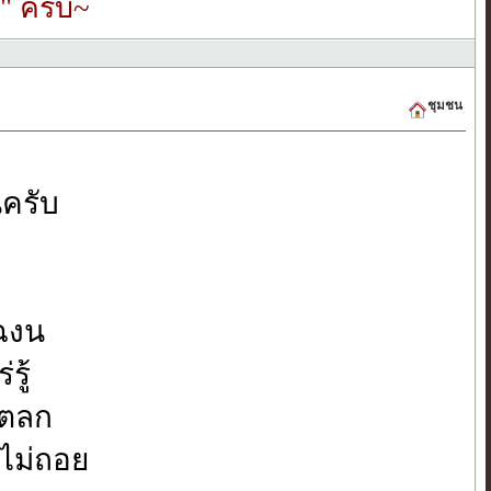
" ครับ~
ชุมชน
นครับ
้ฉงน
รู้
ำตลก
านไม่ถอย