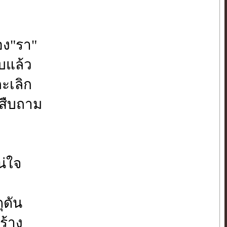
่อง"รา"
ืบแล้ว
ละเลิก
องสืบถาม
น่ใจ
ดุดัน
่ร้าง