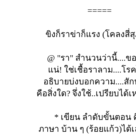
=====
ขิงก็ราข่าก็แรง (โคลงสี่ส
@ "รา" สำนวนว่านี้....
แน่! ใช่เชื้อราลาม....โร
อธิบายบ่งบอกความ....สัก
คือสิ่งใด? จึ่งใช้..เปรียบได
* เขียน ลำดับขั้นตอน 
ภาษา บ้าน ๆ (ร้อยแก้ว)ได้