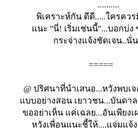
..........
พิเคราะห์กัน ดีดี.....ใครควรม
แนะ "นี่! เริ่มเช่นนี้"...บอกบ่ง
กระจ่างแจ้งชัดเจน..นั่
=====
@ ปริศนาที่นำเสนอ...หวังพบเจ
แบบอย่างสอน เยาวชน...บันดาลผ
ขออย่าเห็น แค่เฉลย...อันเพียงเ
หวังเพื่อนแนะชี้ให้....แจ่มแ