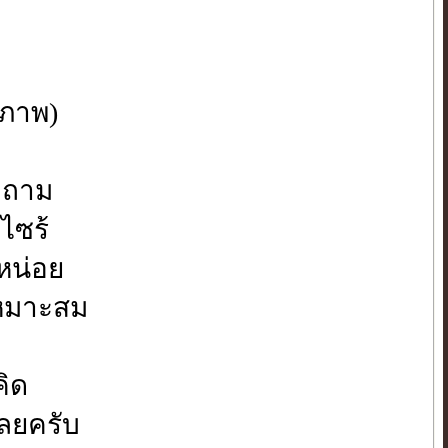
ุภาพ)
ขอถาม
คไซร้
หน่อย
้เหมาะสม
คิด
เลยครับ