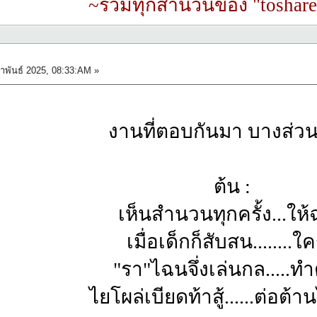
~รวมทุกสำนวนของ "toshare
าพันธ์ 2025, 08:33:AM »
งานที่ตอบกันมา บางส่ว
ต้น :
เห็นสำนวนทุกครั้ง...ให
เมื่อเด็กก็สับสน........ใคร่
"รา"ไฉนจึ่งเล่นกล.....ท
ไยโผล่เบียดท้าสู้......ต่อต้