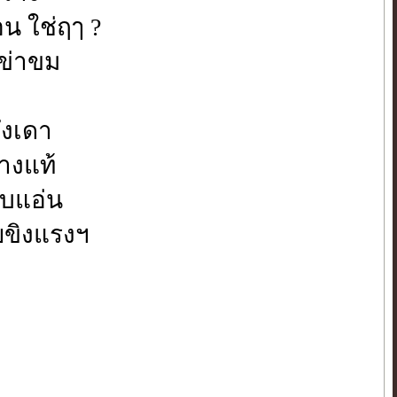
อน ใช่ฤๅ ?
ู้ข่าขม
พึงเดา
่างแท้
วบแอ่น
้ายขิงแรงฯ