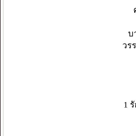
บ
วรร
1 