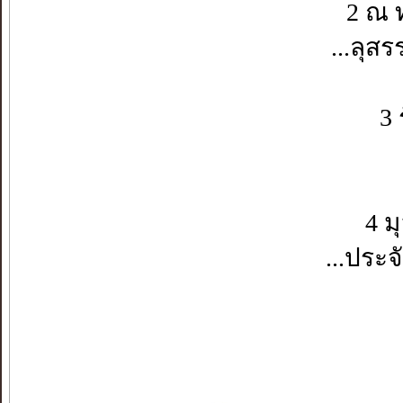
2 ณ 
...ลุส
3 
4 ม
...ประจ