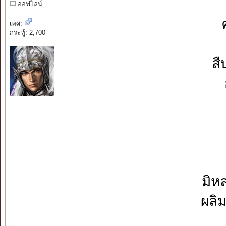
ออฟไลน์
เพศ:
กระทู้: 2,700
สื
มิหล
ผลิม