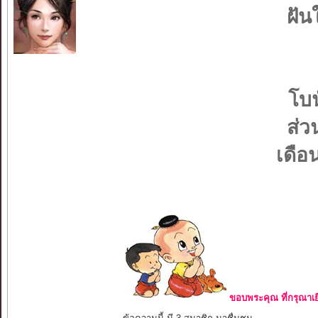
ฝัน
โบน
ส่ว
เดือ
ขอบพระคุณ ที่กรุณาเย