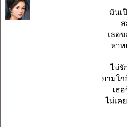
มันเป
ส
เธอข
หาห
ไม่ร
ยามใกล
เธอช
ไม่เคย