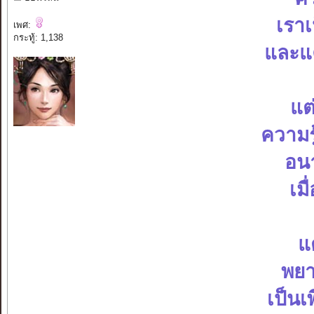
เรา
เพศ:
กระทู้: 1,138
และแค่
แต
ความรู
อนา
เมื
แ
พยา
เป็นเ