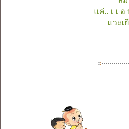
ลมพ
แค่.. เ เ อ
แวะเยื