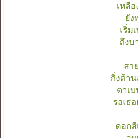
เหลือ
ยัง
เริ่
ถึงบ
สา
กิ่งต้า
ตาเบบ
รอเธอ
ดอกสี