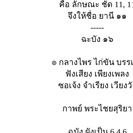
คือ ลักษณะ ชัด 11, 1
จึงให้ชื่อ ยานี ๑๑
-----
ฉะบัง ๑๖
๏ กลางไพร ไก่ขัน บรร
ฟังเสียง เพียงเพลง
ซอเจ้ง จำเรียง เวียงว
กาพย์ พระไชยสุริยา
ฉบัง ผังเป็น 6 4 6