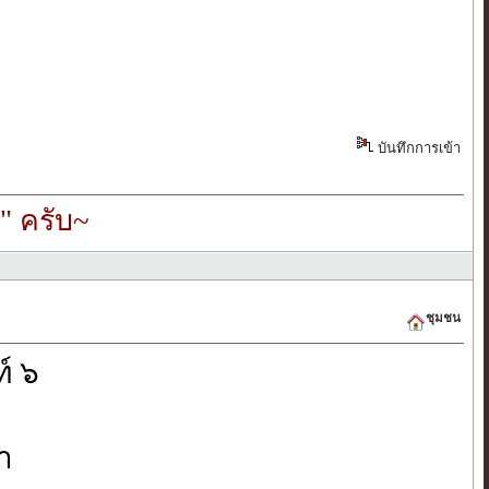
บันทึกการเข้า
" ครับ~
ชุมชน
์ ๖
ำ