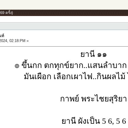
69 ครั้ง)
นท์
2024, 02:18:PM »
ยานี ๑๑
๏ ขึ้นกก ตกทุกข์ยาก..แสนลำบาก
มันเผือก เลือกเผาไฟ..กินผลไม้
กาพย์ พระไชยสุริยา
ยานี ผังเป็น 5 6, 5 6