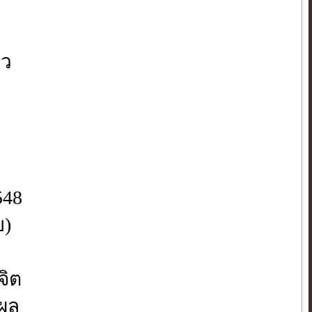
ยว
548
บ)
จิต
ฐผล