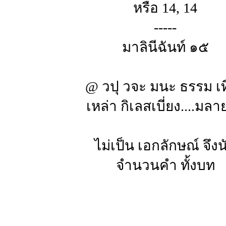
หรือ 14, 14
-----
มาลินีฉันท์ ๑๕
@ วปุ วจะ มนะ ธรรม เท
เหล่า กิเลสเบี่ยง....มล
ไม่เป็น เอกลักษณ์ จึงน
จำนวนคำ ทั้งบท