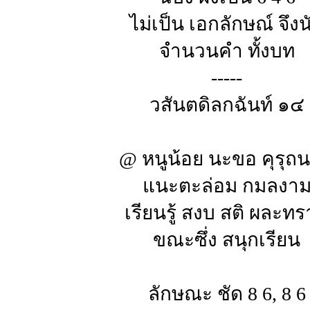
ไม่เป็น เอกลักษณ์ จึงน
จำนวนคำ ทั้งบท
-----
วสันตดิลกฉันท์ ๑๔
@ หนูน้อย นะขอ คุรุถ
แนะตะล่อม กมลงา
เรียนรู้ สงบ สติ ผละท
ขณะซึ่ง สนุกเรียน
ลักษณะ ชัด 8 6, 8 6