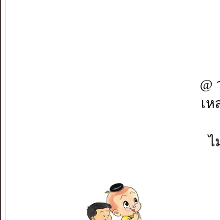
@ ว
เหล
ไม