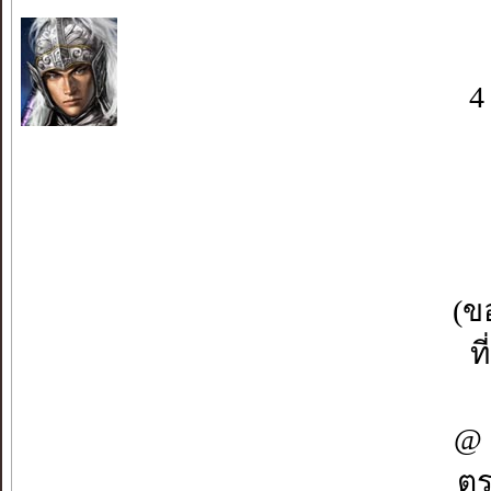
4
(ข
ท
@ 
ตร