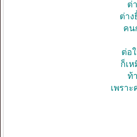
ต่
ต่าง
คนก
ต่อใ
ก็เห
ท้
เพราะ