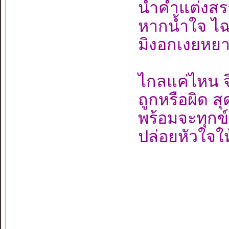
น้ำคำแต่งสรร
หากน้ำใจ ไฉ
มิงอกเงยหยาด
ไกลแค่ไหน จ
ถูกหรือผิด ส
พร้อมจะทุกข
ปล่อยหัวใจใ