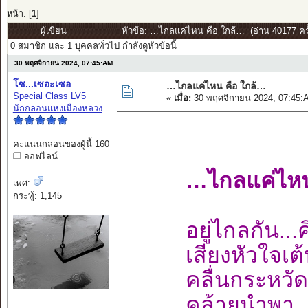
หน้า: [
1
]
ผู้เขียน
หัวข้อ: …ไกลแค่ไหน คือ ใกล้… (อ่าน 40177 ครั
0 สมาชิก และ 1 บุคคลทั่วไป กำลังดูหัวข้อนี้
30 พฤศจิกายน 2024, 07:45:AM
โซ...เซอะเซอ
…ไกลแค่ไหน คือ ใกล้…
Special Class LV5
«
เมื่อ:
30 พฤศจิกายน 2024, 07:45:
นักกลอนแห่งเมืองหลวง
คะแนนกลอนของผู้นี้ 160
ออฟไลน์
…ไกลแค่ไหน 
เพศ:
กระทู้: 1,145
อยู่ไกลกัน..
เสียงหัวใจเ
คลื่นกระหวัด
คล้ายนำพา...