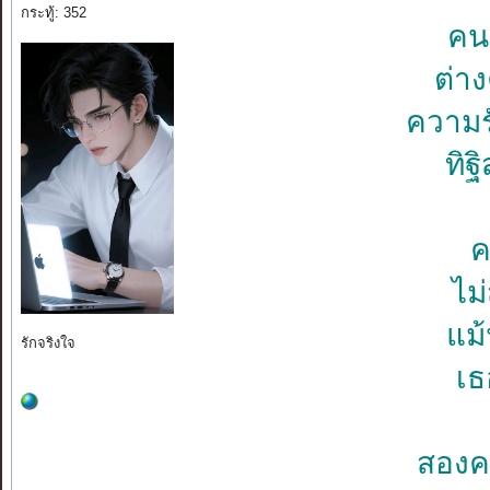
กระทู้: 352
คน
ต่าง
ความรั
ทิฐ
ค
ไม
แม้
รักจริงใจ
เธ
สองคน