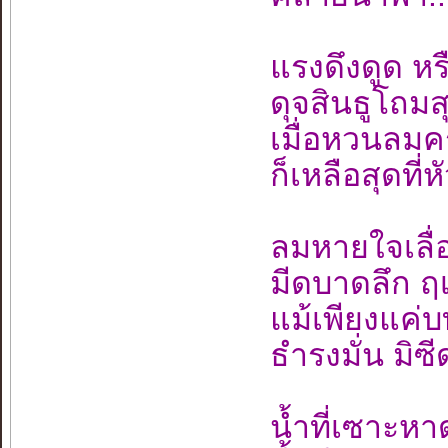
แรงดึงดูด หรื
ดุจสินธูโถม
เมื่อหวนลมค
ก็เหลือสุดที่
ลมหายใจเลื่
มีดบาดลึก ฤเ
แม้เพียงแค่บท
ธำรงมั่น มิซ
น้ำที่เซาะห