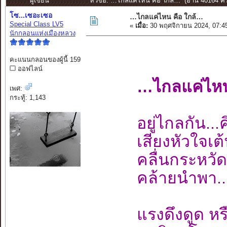
ผู้เขียน
หัวข้อ: …ไกลแค่ไหน คือ ใกล้… (อ่าน 40164 ครั
โซ...เซอะเซอ
…ไกลแค่ไหน คือ ใกล้…
Special Class LV5
«
เมื่อ:
30 พฤศจิกายน 2024, 07:4
นักกลอนแห่งเมืองหลวง
คะแนนกลอนของผู้นี้ 159
ออฟไลน์
…ไกลแค่ไหน 
เพศ:
กระทู้: 1,143
อยู่ไกลกัน..
เสียงหัวใจเ
คลื่นกระหวัด
คล้ายนำพา...
แรงดึงดูด หรื