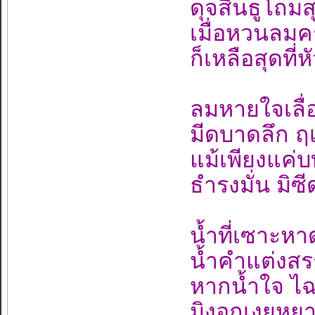
ดุจสินธูโถม
เมื่อหวนลมค
ก็เหลือสุดที่
ลมหายใจเลื่
มีดบาดลึก ฤเ
แม้เพียงแค่บท
ธำรงมั่น มิซ
น้ำที่เซาะห
น้ำคำแต่งสรร
หากน้ำใจ ไฉ
มิงอกเงยหยาด