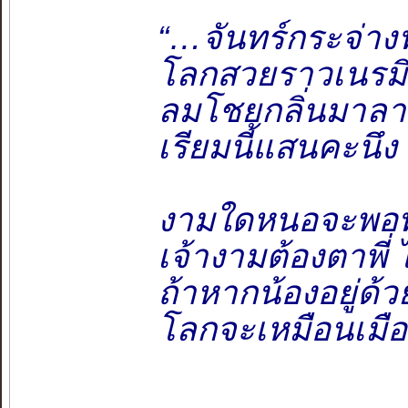
“…จันทร์กระจ่า
โลกสวยราวเนรมิ
ลมโชยกลิ่นมาล
เรียมนี้แสนคะนึง
งามใดหนอจะพอทั
เจ้างามต้องตาพี่
ถ้าหากน้องอยู่ด้
โลกจะเหมือนเมื