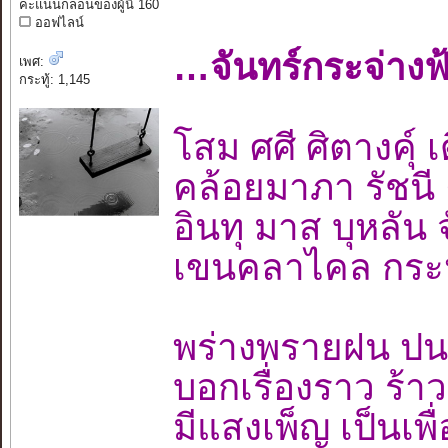
คะแนนกลอนของผู้นี้ 160
ออฟไลน์
…จันทร์กระจ่าง
เพศ:
กระทู้: 1,145
โสม ศศี ศิตางคุ์ 
คล้อยมาภา รัชนี
อินทุ มาส บุหลัน
เขนคลาไคล กระห
พร่างพรายฝน ป
บอกเรื่องราว ร้า
มีแสงเพ็ญ เป็นเพื