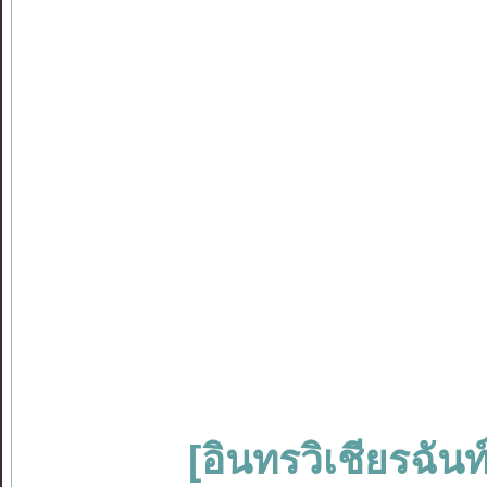
[อินทรวิเชียรฉันท