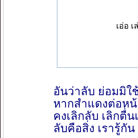
เอ่อ เ
อันว่าลับ ย่อมมิใช
หากสำแดงต่อหน้
คงเลิกลับ เลิกตื่น
ลับคือสิ่ง เรารู้ก