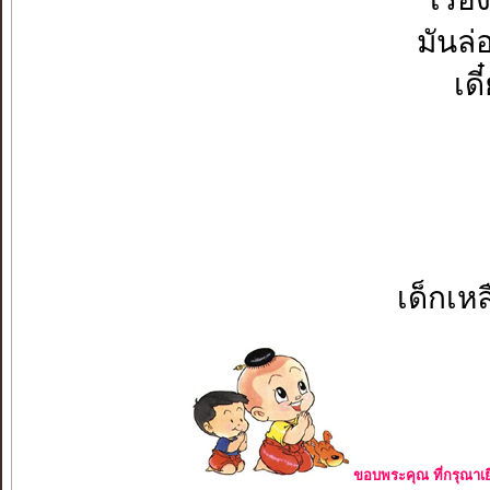
มันล่
เด
เด็กเห
ขอบพระคุณ ที่กรุณาเย