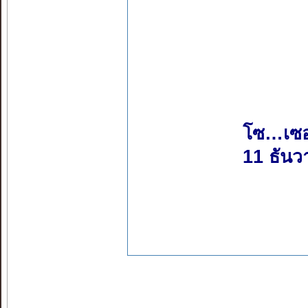
โซ…เซ
11 ธัน