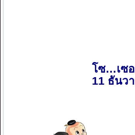
โซ…เซอ
11 ธันว