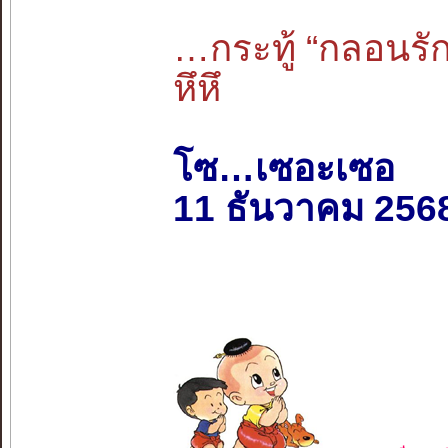
…กระทู้ “กลอนรั
หึหึ
โซ…เซอะเซอ
11 ธันวาคม 256