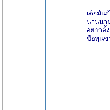
เด็กมัน
นานนานป
อยากตั้
ชื่อทุนช