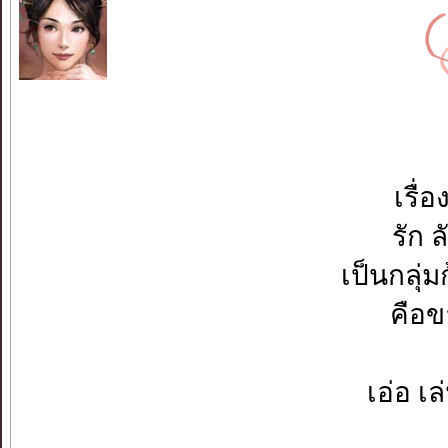
เรื่
รัก 
เป็นกลุ่
คือขา
เอ่อ เล