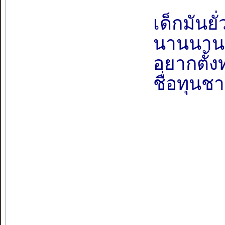
เด็กมันย
นานนานปล
อยากตั้
ชื่อทุนชา