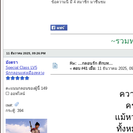
ข้อความนี้ มี 4 สมาชิก มาชื่นชม
~รวมท
11 ธันวาคม 2025, 09:26:PM
มังตรา
Re: …กลอนรัก สักบท…
Special Class LV5
«
ตอบ #41 เมื่อ:
11 ธันวาคม 2025, 0
นักกลอนแห่งเมืองหลวง
คะแนนกลอนของผู้นี้ 149
ความ
ออฟไลน์
ค
เพศ:
กระทู้: 394
แม้ห
ทั้ง