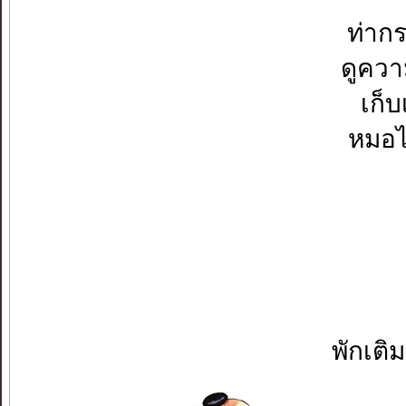
ท่ากร
ดูควา
เก็บ
หมอไ
พักเติ