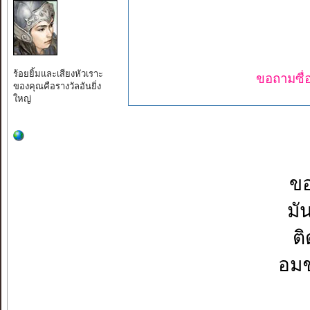
ร้อยยิ้มและเสียงหัวเราะ
ขอถามซื่อ
ของคุณคือรางวัลอันยิ่ง
ใหญ่
ขอ
มั
ติ
อมช