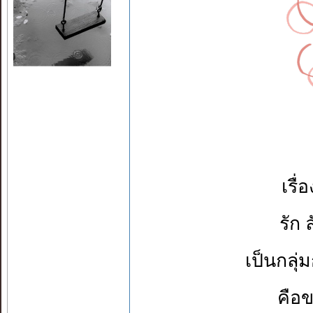
เรื่
รัก 
เป็นกลุ่
คือขา