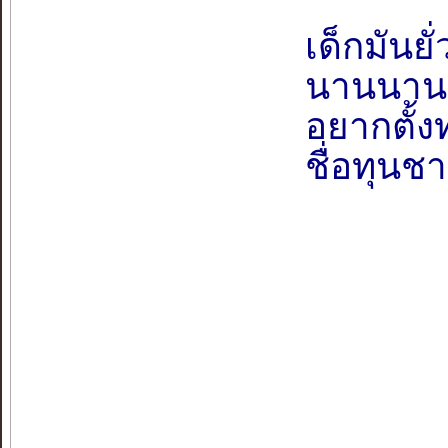
เด็กมันย
นานนานปล
อยากตั้
ชื่อทุนชา