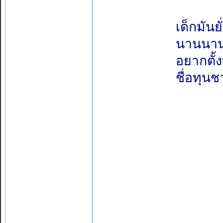
เด็กมัน
นานนานป
อยากตั้
ชื่อทุนช