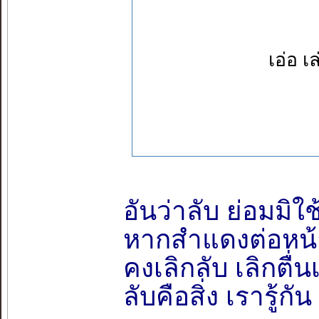
เอ่อ เ
อันว่าลับ ย่อมมิใช
หากสำแดงต่อหน้
คงเลิกลับ เลิกตื่น
ลับคือสิ่ง เรารู้ก