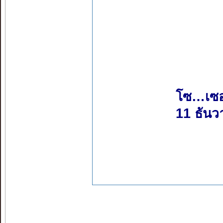
โซ…เซ
11 ธัน