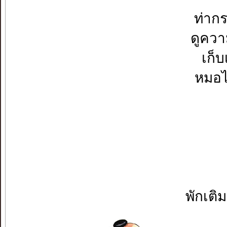
ท่ากร
ดูควา
เก็บ
หมอไ
พักเติ