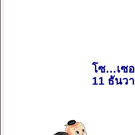
โซ…เซอ
11 ธันว