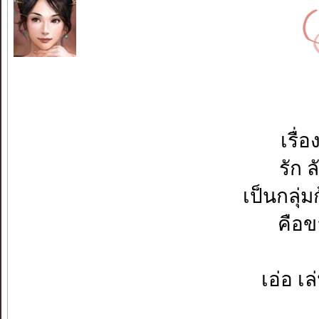
เรื่
รัก 
เป็นกลุ่
คือขา
เอ่อ เล