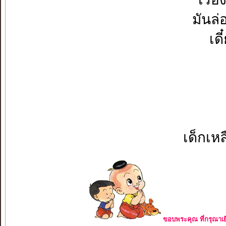
มันล่
เด
เด็กเห
ขอบพระคุณ ที่กรุณาเย