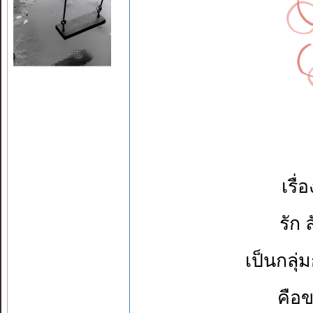
เรื่
รัก 
เป็นกลุ่
คือขา