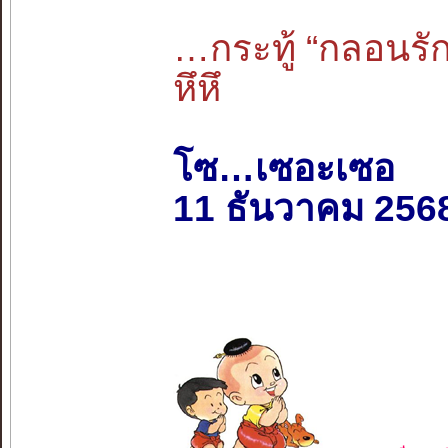
…กระทู้ “กลอนรั
หึหึ
โซ…เซอะเซอ
11 ธันวาคม 256