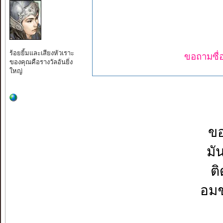
ร้อยยิ้มและเสียงหัวเราะ
ขอถามซื่อ
ของคุณคือรางวัลอันยิ่ง
ใหญ่
ขอ
มั
ติ
อมช