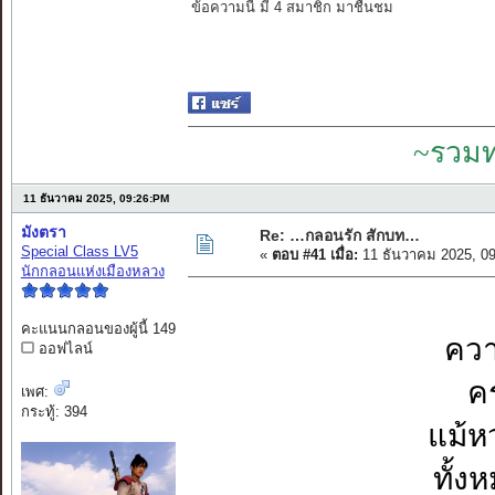
ข้อความนี้ มี 4 สมาชิก มาชื่นชม
~รวมท
11 ธันวาคม 2025, 09:26:PM
มังตรา
Re: …กลอนรัก สักบท…
Special Class LV5
«
ตอบ #41 เมื่อ:
11 ธันวาคม 2025, 0
นักกลอนแห่งเมืองหลวง
คะแนนกลอนของผู้นี้ 149
ความ
ออฟไลน์
ค
เพศ:
กระทู้: 394
แม้ห
ทั้ง