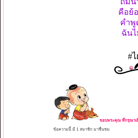
ถ่มน
คือย้
คำพู
ฉันไ
#ไ
ขอบพระคุณ ที่กรุณาเย
ข้อความนี้ มี 1 สมาชิก มาชื่นชม