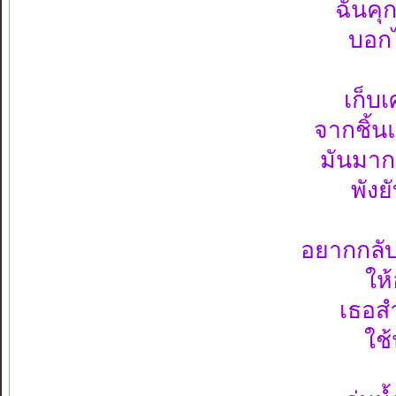
ฉันคุก
บอกไ
เก็บเ
จากชิ้น
มันมากม
พังย
อยากกลับม
ให้
เธอส
ใช