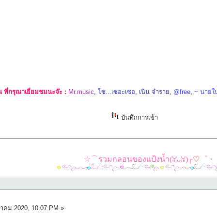
ที่กรุณาเยี่ยมชมนะจ๊ะ :
Mr.music
,
โซ...เซอะเซอ
,
เนิน จำราย
,
@free
,
~ นายใ
บันทึกการเข้า
☆⌒รวมกลอนของแป้งน้ำ(ꈍᴗꈍ)╭
♡
゜・
หาคม 2020, 10:07:PM »