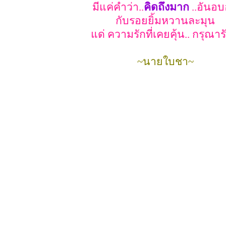
มีแค่คำว่า..
คิดถึงมาก
..อันอบอ
กับรอยยิ้มหวานละมุน
แด่ ความรักที่เคยคุ้น.. กรุณาร
~นายใบชา~