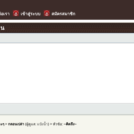
ต่อเรา
เข้าสู่ระบบ
สมัครสมาชิก
อน
าะๆ
>
กลอนเปล่า
(ผู้ดูแล:
แป้งน้ำ
) > หัวข้อ:
~คิดถึง~