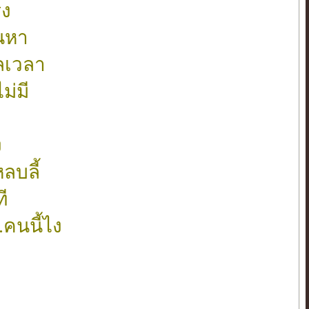
ิง
้นหา
ลเวลา
ม่มี
ง
ลบลี้
ี
.คนนี้ไง