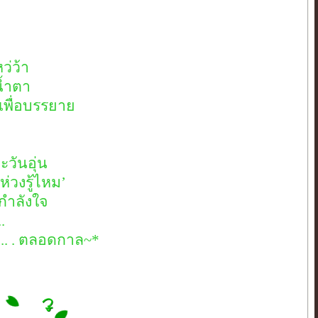
ว่ว้า
น้ำตา
 เพื่อบรรยาย
ะวันอุ่น
ห่วงรู้ไหม’
ดกำลังใจ
.
 .. . ตลอดกาล~*