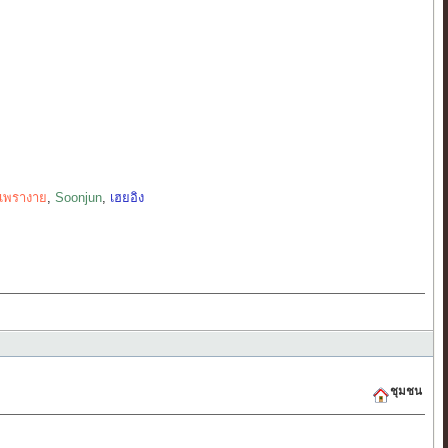
เพรางาย
,
Soonjun
,
เฮยอิง
ชุมชน