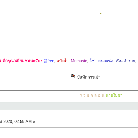
.
ที่กรุณาเยี่ยมชมนะจ๊ะ :
@free
,
แป้งน้ำ
,
Mr.music
,
โซ...เซอะเซอ
,
เนิน จำราย
,
บันทึกการเข้า
ร ว ม ก ล อ น
นายใบชา
ม 2020, 02:59:AM »