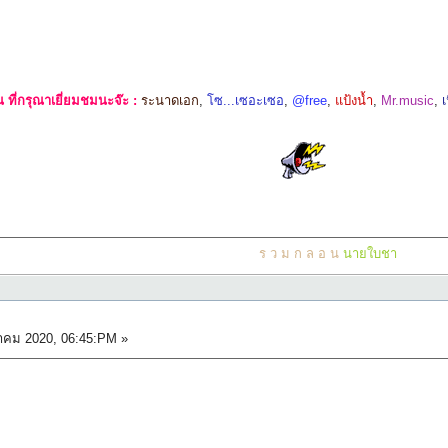
ที่กรุณาเยี่ยมชมนะจ๊ะ :
ระนาดเอก
,
โซ...เซอะเซอ
,
@free
,
แป้งน้ำ
,
Mr.music
,
ร ว ม ก ล อ น
นายใบชา
าคม 2020, 06:45:PM »