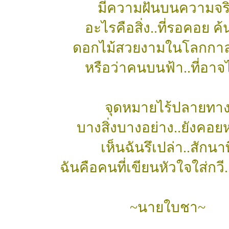
มีความฝันบนความจร
อะไรคือสิ่ง..ที่รอคอย ค
ดอกไม้สวยงามในโลกกา
หรือว่าคนบนฟ้า..ที่อาจไ
จุดหมายไร้ปลายทา
บางสิ่งบางอย่าง..ยังคอยห
เห็นฉันรึเปล่า..สักนาท
ฉันคือคนที่เขียนหัวใจใส่กวี.
~นายใบชา~