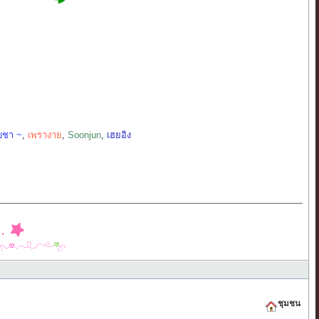
บชา ~
,
เพรางาย
,
Soonjun
,
เฮยอิง
・
ชุมชน