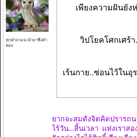
เพียงความฝัน
วิปโยคโศกเศร้า
ทุกคำถามจะนำมาซึ่งคำ
ตอบ
เร้นกาย..ซ่อนไ
ยากจะสมดังจิตคิดปรารถน
ไร้วัน...สิ้นเวลา แห่งเราสอ