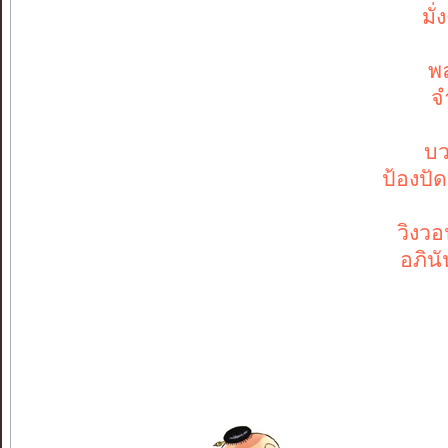
มั่งคั่
พลา อน
จำเริญ 
บวงสรวง
ป้องปัด ขจ
วิงวอน พรส
อภินันท์ 