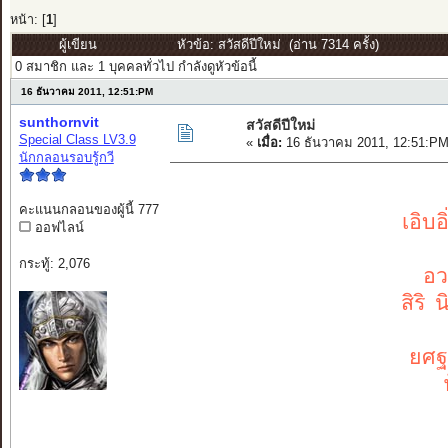
หน้า: [
1
]
ผู้เขียน
หัวข้อ: สวัสดีปีใหม่ (อ่าน 7314 ครั้ง)
0 สมาชิก และ 1 บุคคลทั่วไป กำลังดูหัวข้อนี้
16 ธันวาคม 2011, 12:51:PM
sunthornvit
สวัสดีปีใหม่
Special Class LV3.9
«
เมื่อ:
16 ธันวาคม 2011, 12:51:PM
นักกลอนรอบรู้กวี
คะแนนกลอนของผู้นี้ 777
เอิบอิ่ม 
ออฟไลน์
กระทู้: 2,076
อวยชัย 
สิริ นิรั
ยศฐา บรรด
ฟุ้งเฟ
สุภั