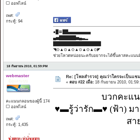
ออฟไลน์
เพศ:
กระทู้: 94
●█〓██▄▄▄▄▄▄▄▄
▄▅██████▅▄▃▂
█████████████████
◥⊙▲⊙▲⊙▲⊙▲⊙▲⊙◤
ช่วยโหวตหน่อยนะครับอยากจะได้ขึ้นคาสคะเเนนมี
18 กันยายน 2010, 01:59:PM
webmaster
Re: [โพลสำรวจ] คุณว่าใครจะเป็นแชม
ผู้ดูแลระบบ
«
ตอบ #22 เมื่อ:
18 กันยายน 2010, 01:59
บวกคะแนน
คะแนนกลอนของผู้นี้ 174
♥▬รู้ว่ารัก▬♥ (ฟ้า) มา
ออฟไลน์
สาย
เพศ:
กระทู้: 1,435