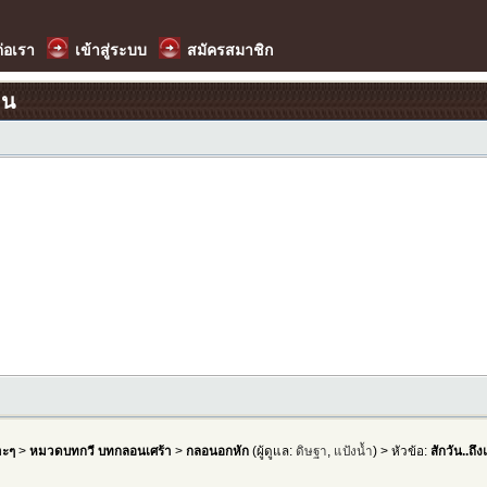
ต่อเรา
เข้าสู่ระบบ
สมัครสมาชิก
อน
าะๆ
>
หมวดบทกวี บทกลอนเศร้า
>
กลอนอกหัก
(ผู้ดูแล:
ดิษฐา
,
แป้งน้ำ
) > หัวข้อ:
สักวัน..ถ