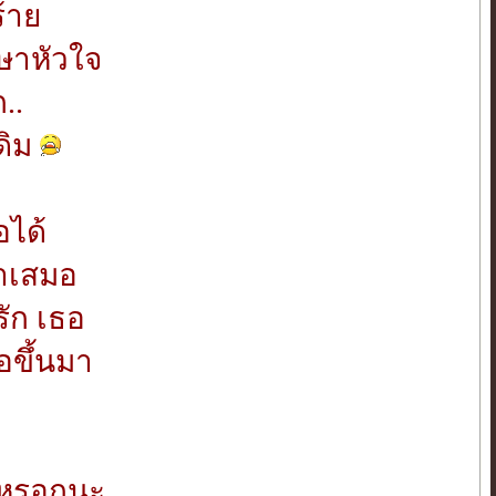
ร้าย
ษาหัวใจ
..
ดิม
อได้
จำเสมอ
 รัก เธอ
อขึ้นมา
ันหรอกนะ