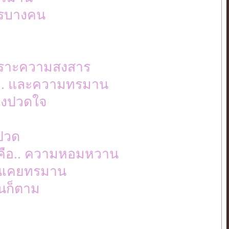
ครบางคน
า
. เพราะความสงสาร
 ... และความทรมาน
้องปวดใจ
บปวด
..คือ.. ความหอมหวาน
าฉันเคยทรมาน
หนก็ตาม