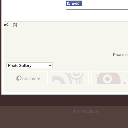
หน้า: [
1
]
Powered
Theme By Burak