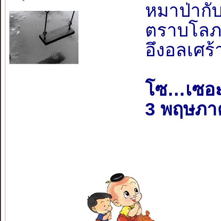
หมาป่ากั
ตราบโลภ
อึงอลเศร
โซ…เซอ
3 พฤษภา