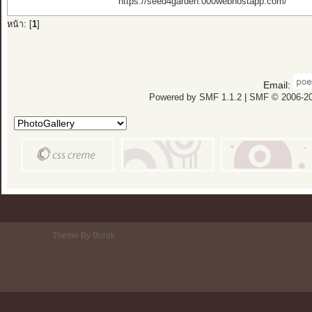
https://seed4garden.000webhostapp.com/
หน้า: [
1
]
Email:
Powered by SMF 1.1.2
|
SMF © 2006-20
Theme By Burak