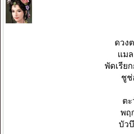
♡
ดวงต
แมลง
พัดเรีย
ชูช
ตะว
พฤก
บัว