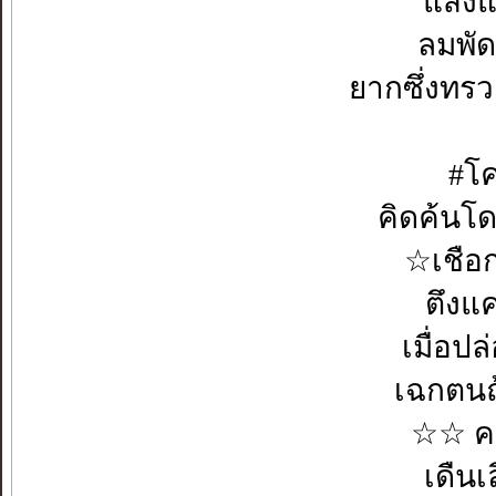
แสงแ
ลมพั
ยากซึ่งทร
#โค
คิดค้นโด
☆เชือ
ตึง
เมื่อ
เฉกต
☆☆ ค
เดื