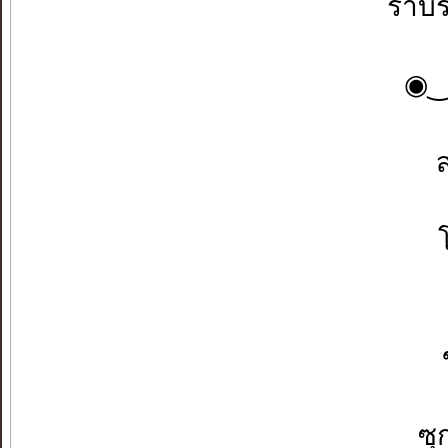
ราบ
◉⁠‿
ส
ซุ