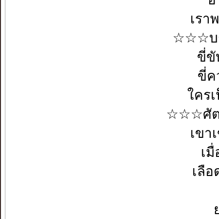
เราพ
☆☆☆บรร
ขี่ข
ขี่
ใครเป
☆☆☆ศัตร
เขาเ
เมื
เลือ