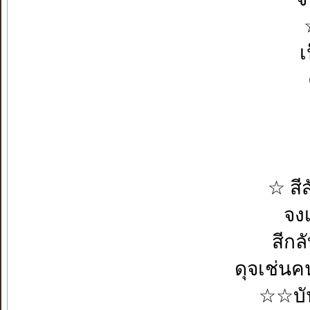
เ
☆ สี
จงเ
สีกล
ดุจเช่
☆☆บัน