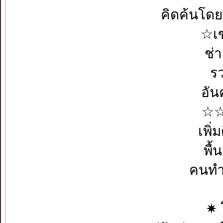
คิดค้นโดย
☆เข
ช่
ร
อัน
☆☆
เพิ
พื
คนท
✷ 