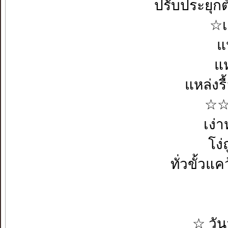
ปรับประยุกต
☆เ
แ
แ
แหล่งร
☆☆เ
เง่
โง
ทั่วขั้
☆ วัน