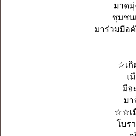
มาดม
ชุมชน
มาร่วมมือ
☆เก
เม
มีอ
มาล
☆☆เมื
โบราณ
อ