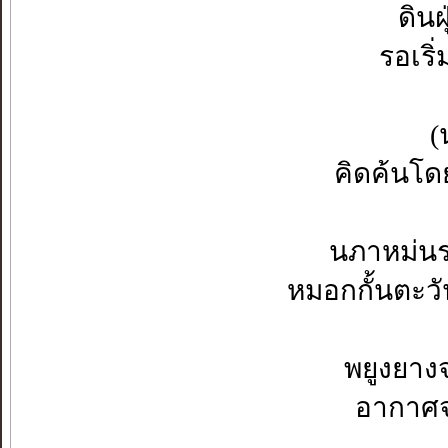
ดิน
รอเร
(นา
คิดค้นโด
นภาหม่น
หมอกกั้นตะว
พยูงยาง
อากาศจะ