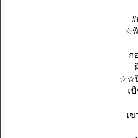
#
☆พ
กอ
☆☆ปี
เป
เข