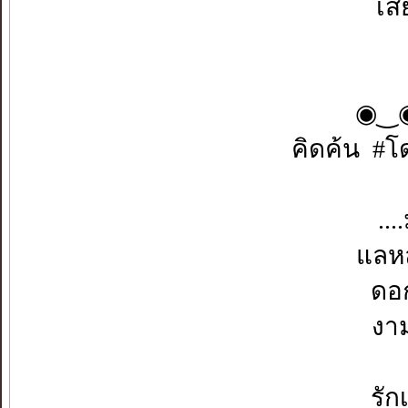
เส
◉⁠‿⁠
คิดค้น #โ
..
แลห
ดอ
งา
รั