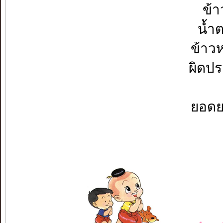
ข้
น้ำ
ข้าวห
ผิดปร
ยอดยร