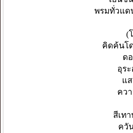
พรมทั่ว
(โค
คิดค้นโ
ดอน
อุร
แส
ความ
สีเ
ควั