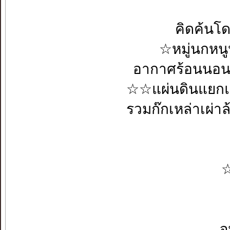
คิดค้นโด
☆หมู่นกหนู
อากาศร้อนนอน
☆☆แผ่นดินแยกแ
รวมก๊กเหล่าเผ
☆
จ