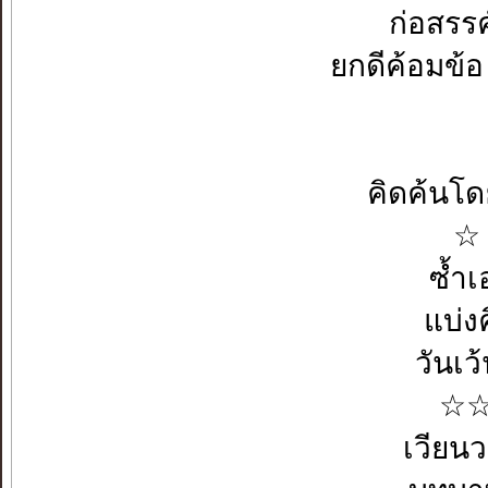
ก่อสร
ยกดีค
คิดค้นโด
☆ 
ซ้ำ
แบ่ง
วันเ
☆☆ก
เวียน