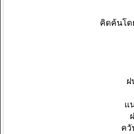
คิดค้นโด
ฝ
แน
คว