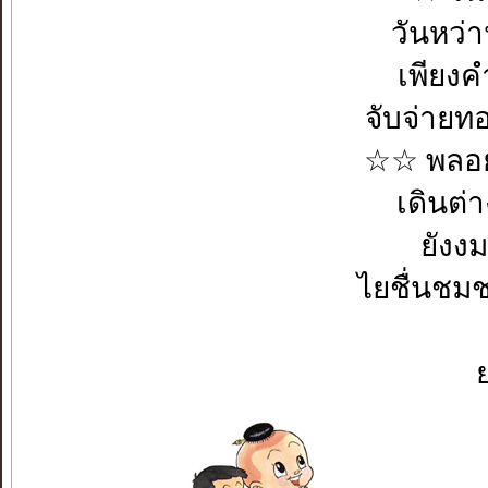
วันหว
เพียงค
จับจ่ายท
☆☆ พลอย
เดินต
ยัง
ไยชื่นช