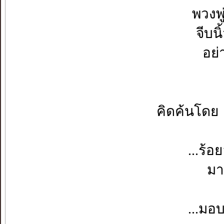
พวงพ
จีบ
อย
คิดค้นโดย
...ร้
มา
...มอ