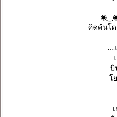
◉⁠‿⁠◉
คิดค้นโด
..
บ
โย
เ