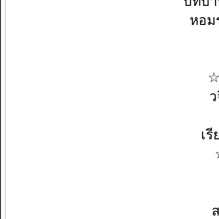
บทบ
หอม
☆
ว
เร
ส