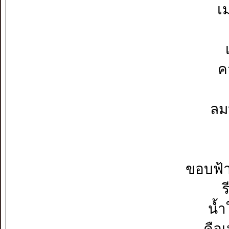
เ
ค
ลม
ขอบฟ้าล้
ร
น้ำ
คือ