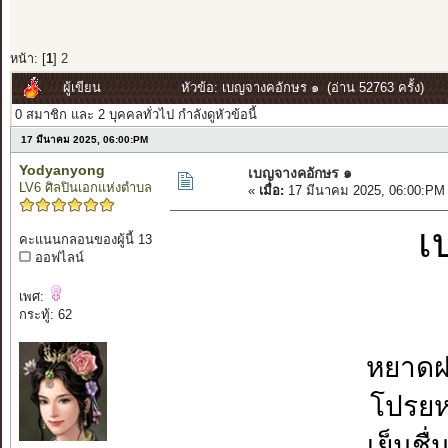
หน้า: [
1
]
2
ผู้เขียน
หัวข้อ: เบญจางคอักษร ๑ (อ่าน 52763 ครั้ง)
0 สมาชิก และ 2 บุคคลทั่วไป กำลังดูหัวข้อนี้
17 มีนาคม 2025, 06:00:PM
Yodyanyong
เบญจางคอักษร ๑
LV6 ศิลปินเอกแห่งตำบล
«
เมื่อ:
17 มีนาคม 2025, 06:00:PM
เ
คะแนนกลอนของผู้นี้ 13
ออฟไลน์
เพศ:
กระทู้: 62
หยาด
โปรยห
เย็นช