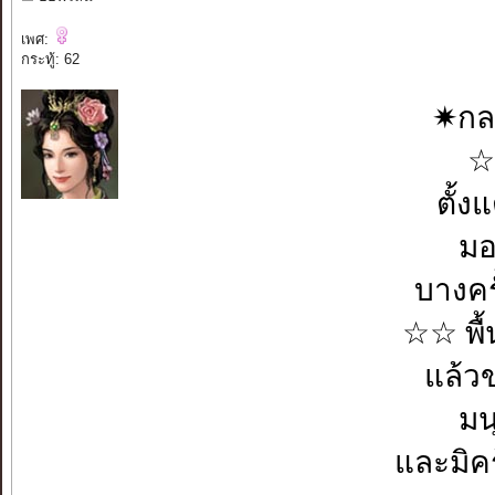
เพศ:
กระทู้: 62
✷กล
☆ส
ตั้ง
มอ
บางคร
☆☆ พื้
แล้ว
มน
และมิค