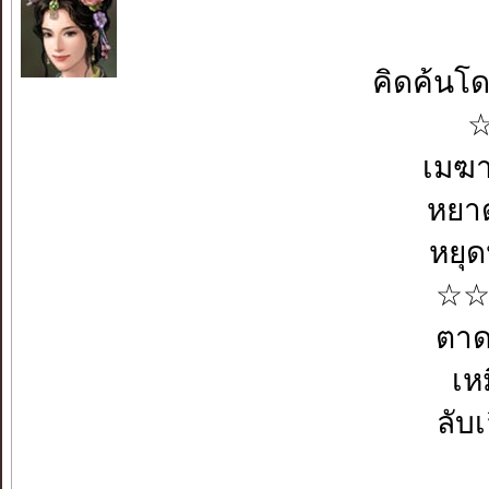
คิดค้นโด
☆ฟ
เมฆ
หยาด
หยุ
☆☆ผ
ตา
เห
ลั