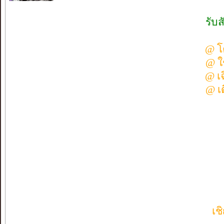
รับ
@ โค
@ ใ
@ เฉ
@ เด
เช