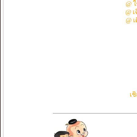
@ ใ
@ เฉ
@ เด
เช