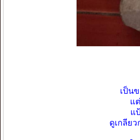
เป็นข
แต
แป
ดูเกลีย