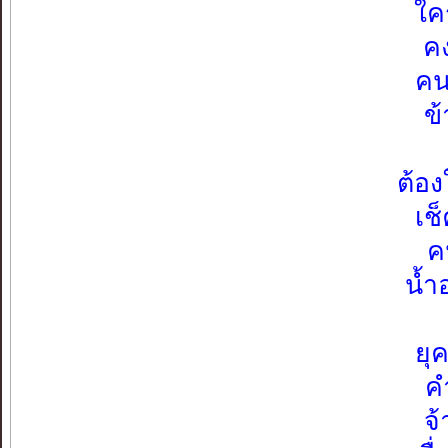
ใค
คง
คน
ข้
ต้อ
เช
ค
น้ำ
ยุ
ค
จ้