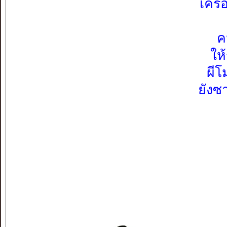
เครื่
ค
ให้
ผีโ
ยังซ