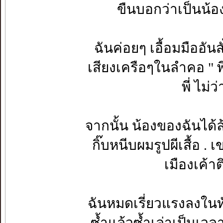
ขืนบอกว่าเป็นน้องพ
ฉันค่อยๆ เอื้อมมืออั
เสียงเครือๆในลำคอ " พ
พี่ ไม่
จากนั้น น้องของฉันได
กิ๊บหนีบผมรูปผีเสื้อ .
เมืองเค้า
ฉันหมดเรี่ยวแรงลงใน
ซ้ำแล้วซ้ำเล่าเป็นเวล