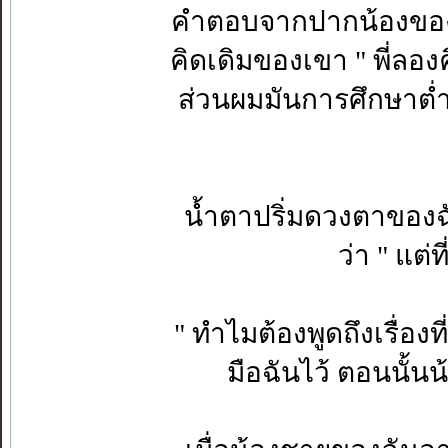
คำตอบจากปากน้องของฉั
คิดเดิมของเขา " พี่ลองค
ส่วนผมมันการศึกษาต่ำ 
น้ำตาปริ่มดวงตาของฉั
ว่า " แต่ท
" ทำไมต้องพูดถึงเรื่อง
มือฉันไว้ ตอนนั้นน