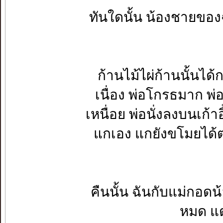
ทันใดนั้น น้องชายของฉั
ก้านไม้ไผ่ก้านนั้นไ
เนื่อง พ่อโกรธมาก พ
เหนื่อย พ่อนั่งลงบนเก
แกเอง แกยังขโมยได้ต
คืนนั้น ฉันกับแม่กอด
หมด แต่