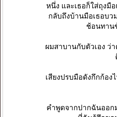
หนึ่ง และเธอก็ใส่ถุงมื
กลับถึงบ้านมือเธอบ
ช้อนทานข้
ผมสาบานกับตัวเอง ว่
เสียงปรบมือดังกึกก้องไ
คำพูดจากปากฉันออกมา