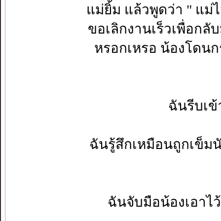
แม่ยิ้ม แล้วพูดว่า " แม
ขอเลิกงานเร็วเพื่อกล
หรอกเหรอ น้องโดนก
ฉันรีบเข
ฉันรู้สึกเหมือนถูกเข็
ฉันจับมือน้องเอาไว