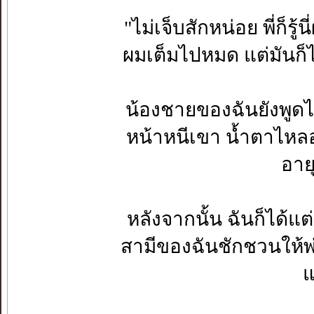
"ไม่เจ็บสักหน่อย พี่ก็ร
ผมเต็มไปหมด แต่มันก็
น้องชายของฉันยังพูดไ
หน้าหนีเขา น้ำตาไหลอ
อายุ
หลังจากนั้น ฉันก็ได้แต
สามีของฉันชักชวนให้พ่อ
แ