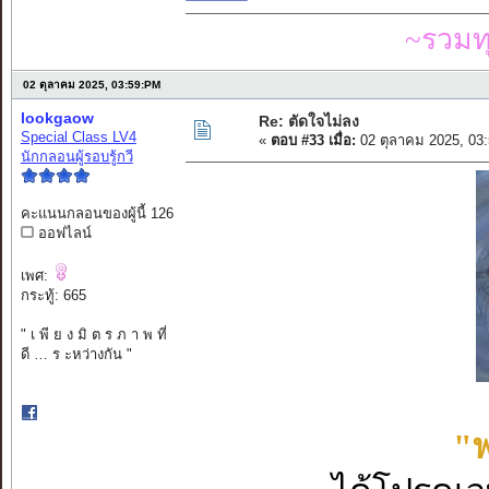
~รวมท
02 ตุลาคม 2025, 03:59:PM
lookgaow
Re: ตัดใจไม่ลง
Special Class LV4
«
ตอบ #33 เมื่อ:
02 ตุลาคม 2025, 03
นักกลอนผู้รอบรู้กวี
คะแนนกลอนของผู้นี้ 126
ออฟไลน์
เพศ:
กระทู้: 665
" เ พี ย ง มิ ต ร ภ า พ ที่
ดี … ร ะหว่างกัน "
"พ