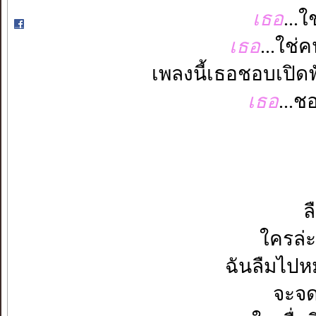
เธอ
...
เธอ
...ใช่ค
เพลงนี้เธอชอบเปิดฟั
เธอ
...ช
ล
ใครล่
ฉันลืมไปห
จะจด