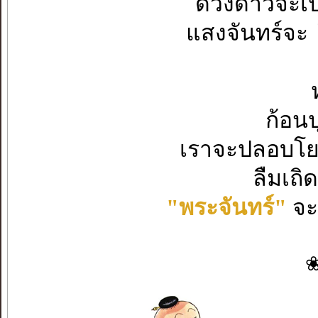
ดวงดาวจะเป็
แสงจันทร์จะ
ก้อนป
เราจะปลอบโย
ลืมเถิด
"พระจันทร์"
จะ
❀