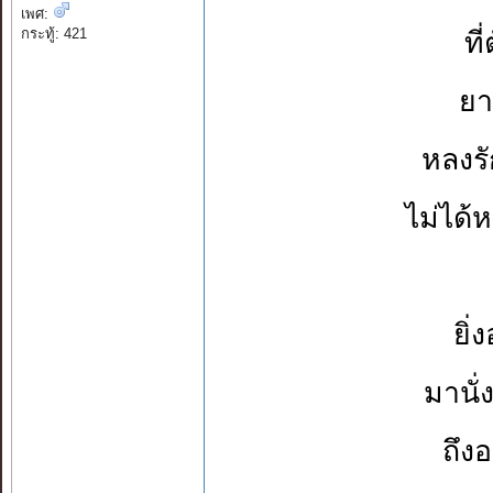
เพศ:
กระทู้: 421
ที
ยา
หลงร
ไม่ได้
ยิ่
มานั
ถึง