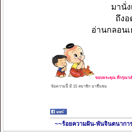
มานั่
ถึงอ
อ่านกลอนเธอ
ขอบพระคุณ ที่กรุณาเย
ข้อความนี้ มี 15 สมาชิก มาชื่นชม
~~ร้อยความฝัน-พันจินตนากา