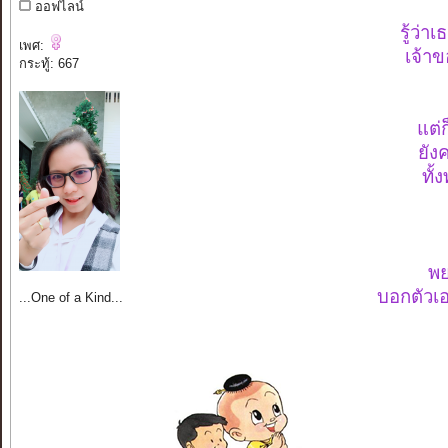
ออฟไลน์
รู้ว่า
เพศ:
เจ้าข
กระทู้: 667
แต่
ยัง
ทั้
พย
บอกตัวเอ
...One of a Kind...