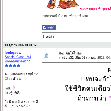
ขอบพระคุณ ที่กรุณาเย
ข้อความนี้ มี 8 สมาชิก มาชื่นชม
ว่างเปล่า
01 ตุลาคม 2025, 04:38:PM
lookgaow
Re: ตัดใจไม่ลง
Special Class LV4
«
ตอบ #32 เมื่อ:
01 ตุลาคม 2025, 04
นักกลอนผู้รอบรู้กวี
ผ
คะแนนกลอนของผู้นี้ 126
แทบจะจำไม
ออฟไลน์
ใช้ชีวิตคนเดีย
เพศ:
กระทู้: 665
ถ้าถามว่า
" เ พี ย ง มิ ต ร ภ า พ ที่
ดี … ร ะหว่างกัน "