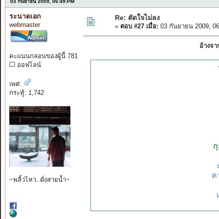
03 กันยายน 2009, 06:49:PM
ระนาดเอก
Re: ตัดใจไม่ลง
webmaster
«
ตอบ #27 เมื่อ:
03 กันยายน 2009, 0
อ้างจา
คะแนนกลอนของผู้นี้ 781
ออฟไลน์
เพศ:
กระทู้: 1,742
ก
คว
~พลิ้วไหว..ดั่งสายน้ำ~