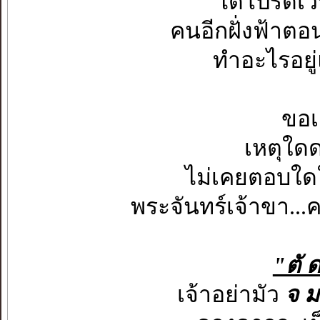
ได้โปรดเวท
คนอีกฝั่งฟ้าตอน
ทำอะไรอยู่
ขอเ
เหตุใดด
ไม่เคยตอบใด
พระจันทร์เจ้าขา..
"ตั ด
เจ้าอย่ามัว
จ ม